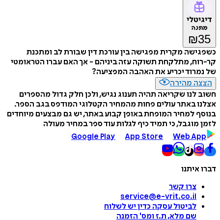
דיגיטלי
מתנה
₪
35
כשפגישה מקרית מפגישה בין עורכת דין שבורת לב ומתכנת
קר-רוח, מתלקחת תשוקה עזה ביניהם - אך האם עברו הטראומטי
של נמרוד יכריע את האהבה המפציעה?
הצצה מהירה
חשוב לנו שקריאה תהיה תענוג נגיש, ולכן חלק גדול מהספרים
אצלנו באתר עולים פחות מהמחיר הקטלוגי המודפס בגב הספר.
בנוסף למחיר המופחת באופן קבוע באתר, יש גם מבצעים מיוחדים
לזמן מוגבל, כי תמיד כיף לגלות עוד ספר במחיר מעולה
Google Play
App Store
Web App
דברו איתנו
צרו קשר
service@e-vrit.co.il
לביטול עסקה
כדין יש לשלוח
שם מלא, ת.ז ומס
'
הזמנה