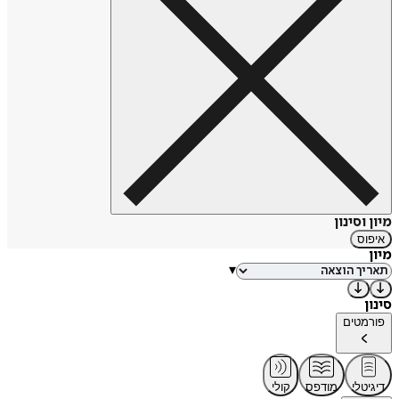
מיון וסינון
איפוס
מיון
▾
סינון
פורמטים
דיגיטלי
מודפס
קולי