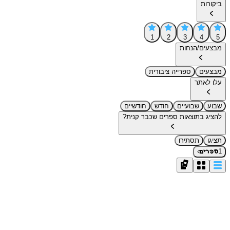
ביקורות
1
2
3
4
5
מבצעים/הנחות
מבצעים
ספרייה ציבורית
עלו לאתר
שבוע
שבועיים
חודש
חודשיים
להציג בתוצאות ספרים שכבר קנית?
תציגו
תסתירו
›
1
ספרים