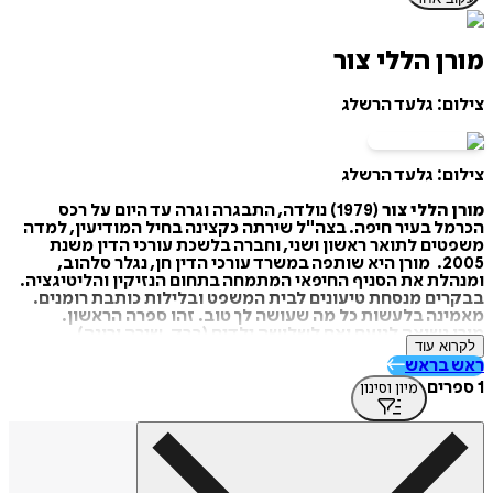
מורן הללי צור
צילום: גלעד הרשלג
צילום: גלעד הרשלג
מורן הללי צור
(1979) נולדה, התבגרה וגרה עד היום על רכס
הכרמל בעיר חיפה. בצה"ל שירתה כקצינה בחיל המודיעין, למדה
משפטים לתואר ראשון ושני, וחברה בלשכת עורכי הדין משנת
2005. מורן היא שותפה במשרד עורכי הדין חן, נגלר סלהוב,
ומנהלת את הסניף החיפאי המתמחה בתחום הנזיקין והליטיגציה.
בבקרים מנסחת טיעונים לבית המשפט ובלילות כותבת רומנים.
מאמינה בלעשות כל מה שעושה לך טוב. זהו ספרה הראשון.
מורן נשואה לנועם ואם לשלושה ילדים (ברק, שירה ורונה).
לקרוא עוד
ראש בראש
1 ספרים
מיון וסינון