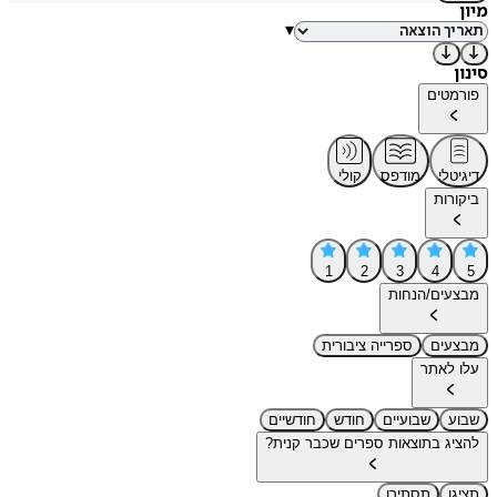
מיון
▾
סינון
פורמטים
דיגיטלי
מודפס
קולי
ביקורות
1
2
3
4
5
מבצעים/הנחות
מבצעים
ספרייה ציבורית
עלו לאתר
שבוע
שבועיים
חודש
חודשיים
להציג בתוצאות ספרים שכבר קנית?
תציגו
תסתירו