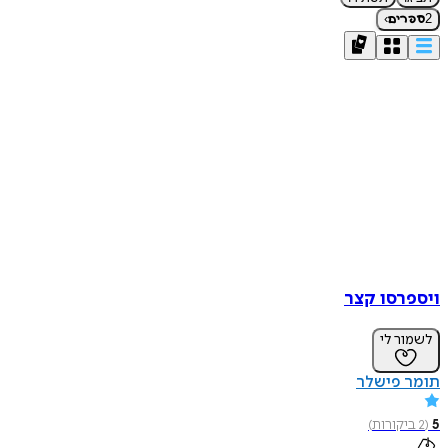
›
2
ספרים
ויספרסו קצר
לשמור לי
תומר פישלר
5
(
2
ביקורות
)