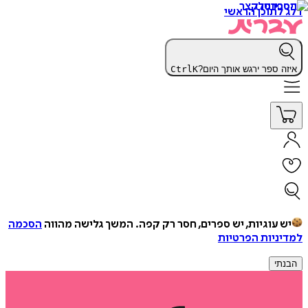
דלג לתוכן הראשי
איזה ספר ירגש אותך היום?
K
Ctrl
יש עוגיות, יש ספרים, חסר רק קפה.
המשך גלישה מהווה
הסכמה
למדיניות הפרטיות
הבנתי