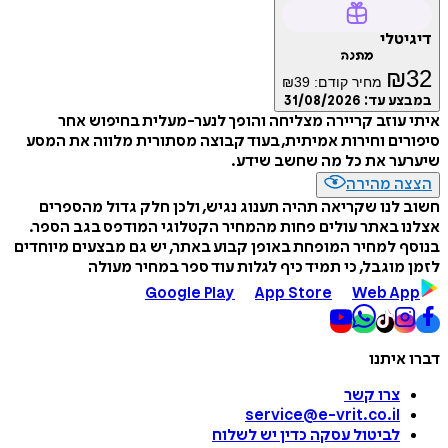
דיגיטלי
מתנה
₪
32
מחיר קודם:
39
₪
במבצע עד:
31/08/2026
איתי עוזב קריירה מצליחה והופך לנער-מעלית בחיפוש אחר
סיפורים וחירות אמיתית, בעוד קבוצה מסתורית מלווה את המסע
שיערער את כל מה שחשב שידע.
הצצה מהירה
חשוב לנו שקריאה תהיה תענוג נגיש, ולכן חלק גדול מהספרים
אצלנו באתר עולים פחות מהמחיר הקטלוגי המודפס בגב הספר.
בנוסף למחיר המופחת באופן קבוע באתר, יש גם מבצעים מיוחדים
לזמן מוגבל, כי תמיד כיף לגלות עוד ספר במחיר מעולה
Google Play
App Store
Web App
דברו איתנו
צרו קשר
service@e-vrit.co.il
לביטול עסקה
כדין יש לשלוח