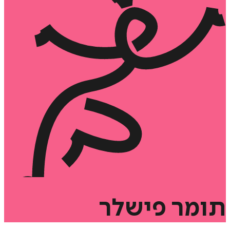
תומר
פישלר