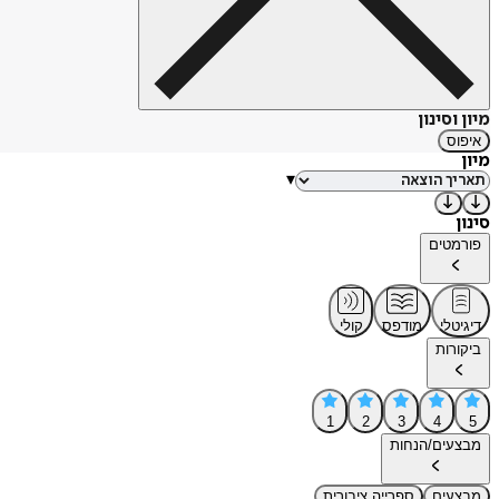
מיון וסינון
איפוס
מיון
▾
סינון
פורמטים
דיגיטלי
מודפס
קולי
ביקורות
1
2
3
4
5
מבצעים/הנחות
מבצעים
ספרייה ציבורית