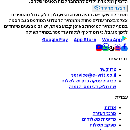
הדמיון ומלמדת ילדים להתחבר לכוח הפנימי שלהם.
הצצה מהירה
חשוב לנו שקריאה תהיה תענוג נגיש, ולכן חלק גדול מהספרים
אצלנו באתר עולים פחות מהמחיר הקטלוגי המודפס בגב הספר.
בנוסף למחיר המופחת באופן קבוע באתר, יש גם מבצעים מיוחדים
לזמן מוגבל, כי תמיד כיף לגלות עוד ספר במחיר מעולה
Google Play
App Store
Web App
דברו איתנו
צרו קשר
service@e-vrit.co.il
לביטול עסקה
כדין יש לשלוח
שם מלא, ת.ז ומס
'
הזמנה
עברית
אודות
מרכז העזרה
מדיניות משלוחים
מעקב משלוח