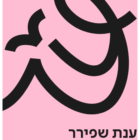
ענת
שפירר