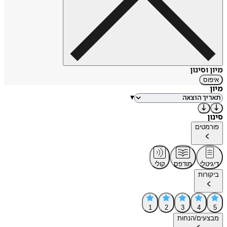
מיון וסינון
איפוס
מיון
▾
סינון
פורמטים
דיגיטלי
מודפס
קולי
ביקורות
1
2
3
4
5
מבצעים/הנחות