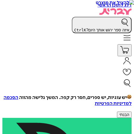
דלג לתוכן הראשי
איזה ספר ירגש אותך היום?
K
Ctrl
יש עוגיות, יש ספרים, חסר רק קפה.
המשך גלישה מהווה
הסכמה
למדיניות הפרטיות
הבנתי