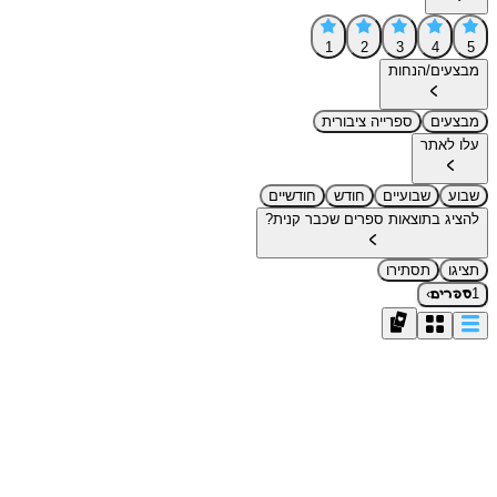
1
2
3
4
5
מבצעים/הנחות
מבצעים
ספרייה ציבורית
עלו לאתר
שבוע
שבועיים
חודש
חודשיים
להציג בתוצאות ספרים שכבר קנית?
תציגו
תסתירו
›
1
ספרים