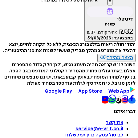
איזה פורמט לשלוח כמתנה?
דיגיטלי
מתנה
₪
32
מחיר קודם:
37
₪
במבצע עד:
31/08/2026
יהודי חולה ריאות בזלצבורג הנאצית, ללא כל תקווה לחיים, יוצא
להציל את מוצרט במהלך מבריק שעשוי לשנות את פני ההיסטוריה.
הצצה מהירה
חשוב לנו שקריאה תהיה תענוג נגיש, ולכן חלק גדול מהספרים
אצלנו באתר עולים פחות מהמחיר הקטלוגי המודפס בגב הספר.
בנוסף למחיר המופחת באופן קבוע באתר, יש גם מבצעים מיוחדים
לזמן מוגבל, כי תמיד כיף לגלות עוד ספר במחיר מעולה
Google Play
App Store
Web App
דברו איתנו
צרו קשר
service@e-vrit.co.il
לביטול עסקה
כדין יש לשלוח