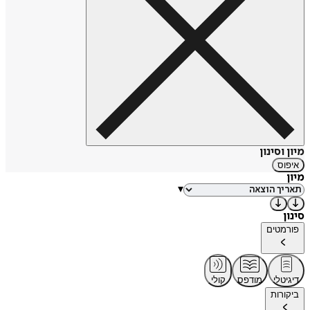
מיון וסינון
איפוס
מיון
▾
סינון
פורמטים
דיגיטלי
מודפס
קולי
ביקורות