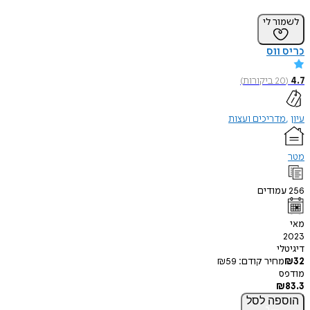
לשמור לי
כריס ווס
4.7
(
20
ביקורות
)
עיון
מדריכים ועצות
מטר
256
עמודים
מאי
2023
דיגיטלי
32
₪
מחיר קודם:
59
₪
מודפס
₪
83.3
הוספה
לסל