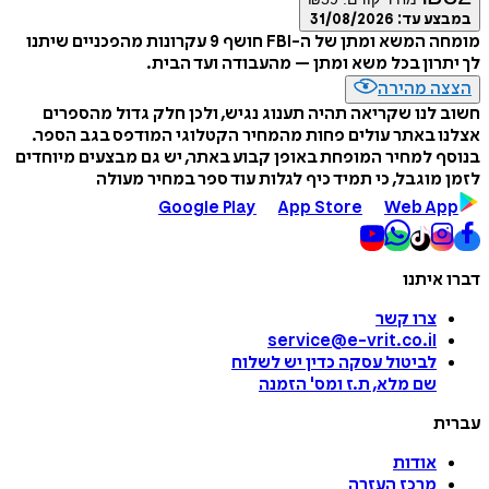
במבצע עד:
31/08/2026
מומחה המשא ומתן של ה-FBI חושף 9 עקרונות מהפכניים שיתנו
לך יתרון בכל משא ומתן – מהעבודה ועד הבית.
הצצה מהירה
חשוב לנו שקריאה תהיה תענוג נגיש, ולכן חלק גדול מהספרים
אצלנו באתר עולים פחות מהמחיר הקטלוגי המודפס בגב הספר.
בנוסף למחיר המופחת באופן קבוע באתר, יש גם מבצעים מיוחדים
לזמן מוגבל, כי תמיד כיף לגלות עוד ספר במחיר מעולה
Google Play
App Store
Web App
דברו איתנו
צרו קשר
service@e-vrit.co.il
לביטול עסקה
כדין יש לשלוח
שם מלא, ת.ז ומס
'
הזמנה
עברית
אודות
מרכז העזרה