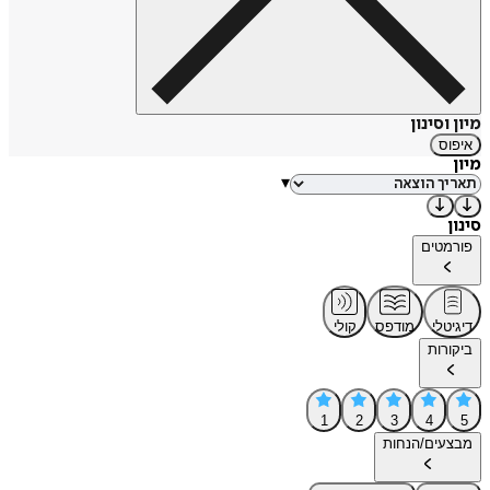
מיון וסינון
איפוס
מיון
▾
סינון
פורמטים
דיגיטלי
מודפס
קולי
ביקורות
1
2
3
4
5
מבצעים/הנחות