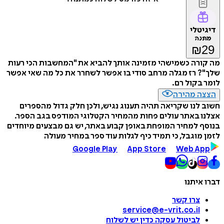
דיגיטלי
מתנה
₪
29
מה קורה כשמישהי מזמינה אותך להביא את "המחשבות הכי רעות
שלך"? רז מגלה מרחב סודי בו אפשר לשחרר את כל מה שאי אפשר
לומר בקול רם.
הצצה מהירה
חשוב לנו שקריאה תהיה תענוג נגיש, ולכן חלק גדול מהספרים
אצלנו באתר עולים פחות מהמחיר הקטלוגי המודפס בגב הספר.
בנוסף למחיר המופחת באופן קבוע באתר, יש גם מבצעים מיוחדים
לזמן מוגבל, כי תמיד כיף לגלות עוד ספר במחיר מעולה
Google Play
App Store
Web App
דברו איתנו
צרו קשר
service@e-vrit.co.il
לביטול עסקה
כדין יש לשלוח