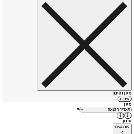
מיון וסינון
איפוס
מיון
▾
סינון
פורמטים