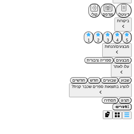
דיגיטלי
מודפס
קולי
ביקורות
1
2
3
4
5
מבצעים/הנחות
מבצעים
ספרייה ציבורית
עלו לאתר
שבוע
שבועיים
חודש
חודשיים
להציג בתוצאות ספרים שכבר קנית?
תציגו
תסתירו
›
1
ספרים