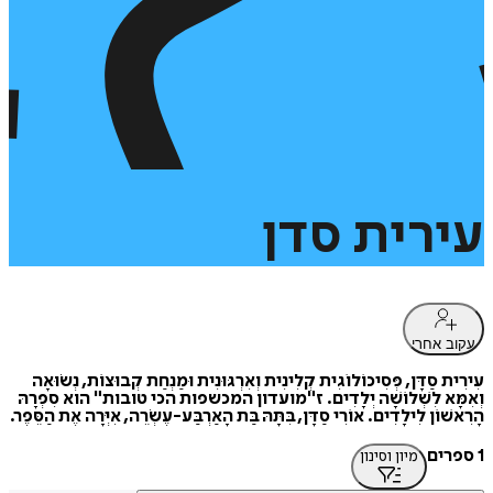
עירית
סדן
עקוב אחרי
עִירִית סַדָּן, פְּסִיכוֹלוֹגִית קְלִינִית וְאִרְגּוּנִית וּמַנְחַת קְבוּצוֹת, נְשׂוּאָה
וְאִמָּא לִשְׁלוֹשָׁה יְלָדִים. ז"מועדון המכשפות הכי טובות" הוא סִפְרָהּ
הָרִאשׁוֹן לִילָדִים. אוֹרִי סַדָּן, בִּתָּהּ בַּת הָאַרְבַּע-עֶשְׂרֵה, אִיְּרָה אֶת הַסֵּפֶר.
1 ספרים
מיון וסינון