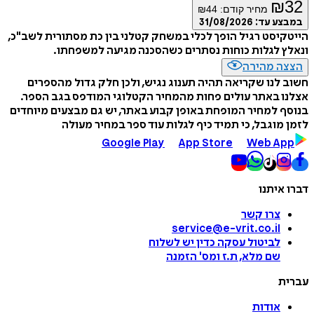
₪
32
מחיר קודם:
44
₪
במבצע עד:
31/08/2026
הייטקיסט רגיל הופך לכלי במשחק קטלני בין כת מסתורית לשב"כ,
ונאלץ לגלות כוחות נסתרים כשהסכנה מגיעה למשפחתו.
הצצה מהירה
חשוב לנו שקריאה תהיה תענוג נגיש, ולכן חלק גדול מהספרים
אצלנו באתר עולים פחות מהמחיר הקטלוגי המודפס בגב הספר.
בנוסף למחיר המופחת באופן קבוע באתר, יש גם מבצעים מיוחדים
לזמן מוגבל, כי תמיד כיף לגלות עוד ספר במחיר מעולה
Google Play
App Store
Web App
דברו איתנו
צרו קשר
service@e-vrit.co.il
לביטול עסקה
כדין יש לשלוח
שם מלא, ת.ז ומס
'
הזמנה
עברית
אודות