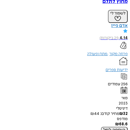
מחוץ לתלם
לשמור לי
אדם פיין
4.14
(
21
ביקורות
)
פרוזה מקור
מתח ופעולה
ידיעות ספרים
256
עמודים
מאי
2023
דיגיטלי
32
₪
מחיר קודם:
44
₪
מודפס
₪
68.6