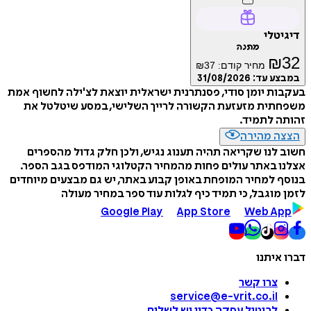
דיגיטלי
מתנה
₪
32
מחיר קודם:
37
₪
במבצע עד:
31/08/2026
בעקבות יומן סודי, פסנתרנית ישראלית יוצאת לצ'ילה לחשוף אמת
משפחתית מזעזעת הקשורה לרייך השלישי, במסע שיטלטל את
זהותה לתמיד.
הצצה מהירה
חשוב לנו שקריאה תהיה תענוג נגיש, ולכן חלק גדול מהספרים
אצלנו באתר עולים פחות מהמחיר הקטלוגי המודפס בגב הספר.
בנוסף למחיר המופחת באופן קבוע באתר, יש גם מבצעים מיוחדים
לזמן מוגבל, כי תמיד כיף לגלות עוד ספר במחיר מעולה
Google Play
App Store
Web App
דברו איתנו
צרו קשר
service@e-vrit.co.il
לביטול עסקה
כדין יש לשלוח