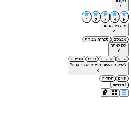
ביקורות
1
2
3
4
5
מבצעים/הנחות
מבצעים
ספרייה ציבורית
עלו לאתר
שבוע
שבועיים
חודש
חודשיים
להציג בתוצאות ספרים שכבר קנית?
תציגו
תסתירו
›
1
ספרים