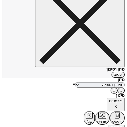
מיון וסינון
איפוס
מיון
▾
סינון
פורמטים
דיגיטלי
מודפס
קולי