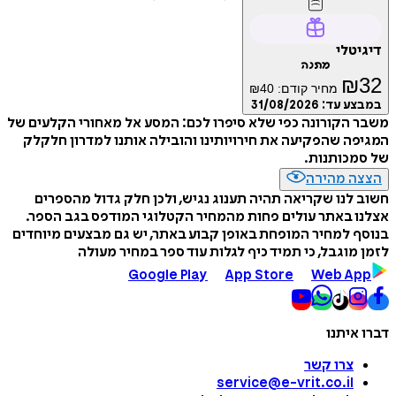
דיגיטלי
מתנה
₪
32
מחיר קודם:
40
₪
במבצע עד:
31/08/2026
משבר הקורונה כפי שלא סיפרו לכם: המסע אל מאחורי הקלעים של
המגיפה שהפקיעה את חירויותינו והובילה אותנו למדרון חלקלק
של סמכותנות.
הצצה מהירה
חשוב לנו שקריאה תהיה תענוג נגיש, ולכן חלק גדול מהספרים
אצלנו באתר עולים פחות מהמחיר הקטלוגי המודפס בגב הספר.
בנוסף למחיר המופחת באופן קבוע באתר, יש גם מבצעים מיוחדים
לזמן מוגבל, כי תמיד כיף לגלות עוד ספר במחיר מעולה
Google Play
App Store
Web App
דברו איתנו
צרו קשר
service@e-vrit.co.il