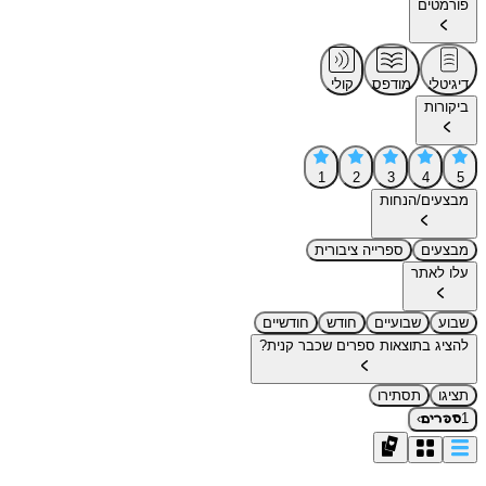
פורמטים
דיגיטלי
מודפס
קולי
ביקורות
1
2
3
4
5
מבצעים/הנחות
מבצעים
ספרייה ציבורית
עלו לאתר
שבוע
שבועיים
חודש
חודשיים
להציג בתוצאות ספרים שכבר קנית?
תציגו
תסתירו
›
1
ספרים