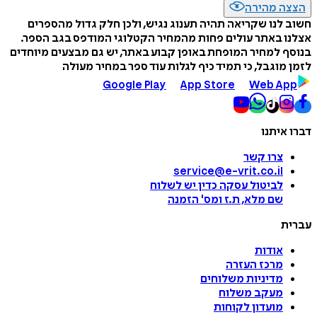
הצצה מהירה
חשוב לנו שקריאה תהיה תענוג נגיש, ולכן חלק גדול מהספרים
אצלנו באתר עולים פחות מהמחיר הקטלוגי המודפס בגב הספר.
בנוסף למחיר המופחת באופן קבוע באתר, יש גם מבצעים מיוחדים
לזמן מוגבל, כי תמיד כיף לגלות עוד ספר במחיר מעולה
Google Play
App Store
Web App
דברו איתנו
צרו קשר
service@e-vrit.co.il
לביטול עסקה
כדין יש לשלוח
שם מלא, ת.ז ומס
'
הזמנה
עברית
אודות
מרכז העזרה
מדיניות משלוחים
מעקב משלוח
מועדון לקוחות