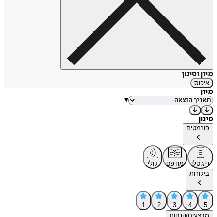
מיון וסינון
איפוס
מיון
▾
סינון
פורמטים
דיגיטלי
מודפס
קולי
ביקורות
1
2
3
4
5
מבצעים/הנחות