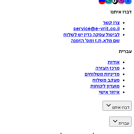
דברו איתנו
צרו קשר
service@e-vrit.co.il
לביטול עסקה
כדין יש לשלוח
שם מלא, ת.ז ומס
'
הזמנה
עברית
אודות
מרכז העזרה
מדיניות משלוחים
מעקב משלוח
מועדון לקוחות
איזור אישי
דברו איתנו
עברית