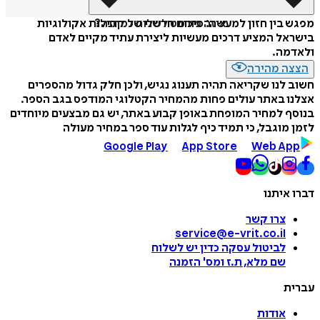
איזה פורמט לשלוח כמתנה?
מפגש בין חזון למעשה: סיכום חדשני של קהילות אקולוגיות
בישראל המציע דרכים מעשיות ליצירת עתיד מקיים לאדם
ולאדמה.
הצצה מהירה
חשוב לנו שקריאה תהיה תענוג נגיש, ולכן חלק גדול מהספרים
אצלנו באתר עולים פחות מהמחיר הקטלוגי המודפס בגב הספר.
בנוסף למחיר המופחת באופן קבוע באתר, יש גם מבצעים מיוחדים
לזמן מוגבל, כי תמיד כיף לגלות עוד ספר במחיר מעולה
Google Play
App Store
Web App
דברו איתנו
צרו קשר
service@e-vrit.co.il
לביטול עסקה
כדין יש לשלוח
שם מלא, ת.ז ומס
'
הזמנה
עברית
אודות