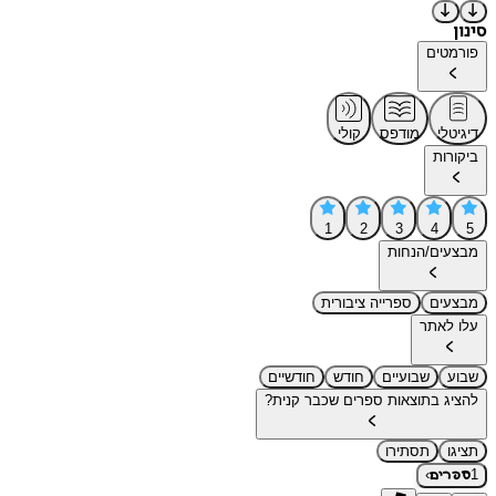
סינון
פורמטים
דיגיטלי
מודפס
קולי
ביקורות
1
2
3
4
5
מבצעים/הנחות
מבצעים
ספרייה ציבורית
עלו לאתר
שבוע
שבועיים
חודש
חודשיים
להציג בתוצאות ספרים שכבר קנית?
תציגו
תסתירו
›
1
ספרים