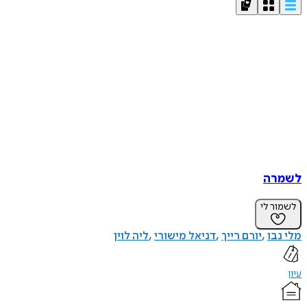
לשמרה
לשמור לי
מלי נבו
יורם רייך
דניאל מישורי
ליה לוין
עיון