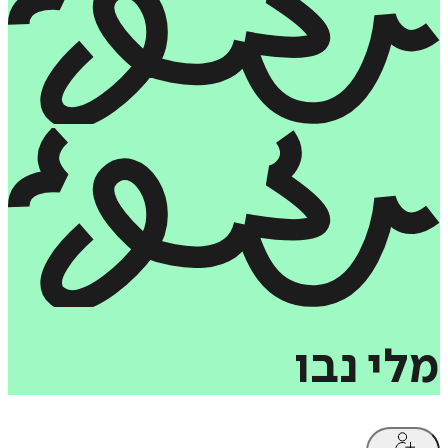
מלי
נבו