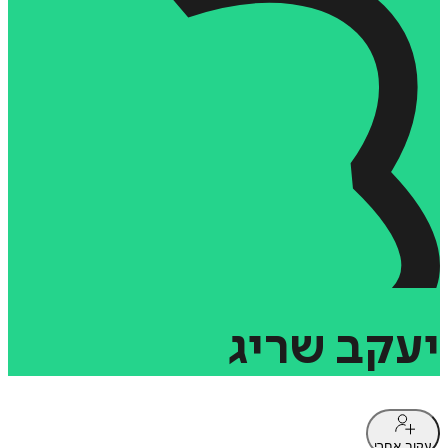
יעקב
שריג
עקוב אחרי