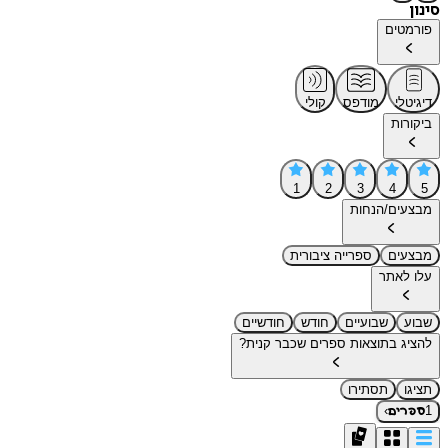
סינון
פורמטים
דיגיטלי
מודפס
קולי
ביקורות
1
2
3
4
5
מבצעים/הנחות
מבצעים
ספרייה ציבורית
עלו לאתר
שבוע
שבועיים
חודש
חודשיים
להציג בתוצאות ספרים שכבר קנית?
תציגו
תסתירו
›
1
ספרים