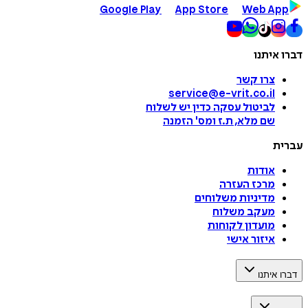
Google Play
App Store
Web App
דברו איתנו
צרו קשר
service@e-vrit.co.il
לביטול עסקה
כדין יש לשלוח
שם מלא, ת.ז ומס
'
הזמנה
עברית
אודות
מרכז העזרה
מדיניות משלוחים
מעקב משלוח
מועדון לקוחות
איזור אישי
דברו איתנו