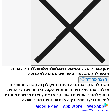
איזה פורמט לשלוח כמתנה?
יומן מצחיק של טום גייטס, ילד שמעדיף לצייר ולהציק לאחותו
מאשר להקשיב למורים שחושבים שהוא לא מרוכז.
הצצה מהירה
חשוב לנו שקריאה תהיה תענוג נגיש, ולכן חלק גדול מהספרים
אצלנו באתר עולים פחות מהמחיר הקטלוגי המודפס בגב הספר.
בנוסף למחיר המופחת באופן קבוע באתר, יש גם מבצעים מיוחדים
לזמן מוגבל, כי תמיד כיף לגלות עוד ספר במחיר מעולה
Google Play
App Store
Web App