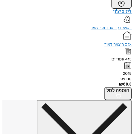
ליז פיצ'ון
ראשית קריאה ונוער צעיר
אגם הוצאה לאור
415
עמודים
2019
מודפס
₪
68.8
הוספה
לסל