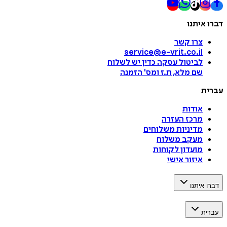
דברו איתנו
צרו קשר
service@e-vrit.co.il
לביטול עסקה
כדין יש לשלוח
שם מלא, ת.ז ומס
'
הזמנה
עברית
אודות
מרכז העזרה
מדיניות משלוחים
מעקב משלוח
מועדון לקוחות
איזור אישי
דברו איתנו
עברית