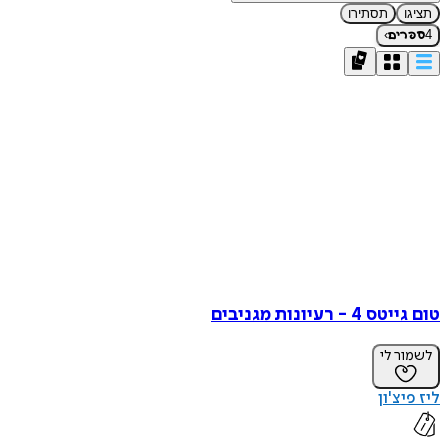
תציגו
תסתירו
›
4
ספרים
טום גייטס 4 - רעיונות מגניבים
לשמור לי
ליז פיצ'ון