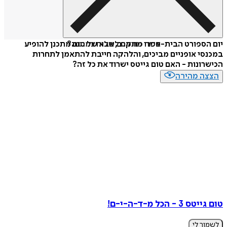
איזה פורמט לשלוח כמתנה?
יום הספורט הבית-ספרי מתקרב, אבא של טום מתכנן להופיע
במכנסי אופניים מביכים, והלהקה חייבת להתאמן לתחרות
הכישרונות - האם טום גייטס ישרוד את כל זה?
הצצה מהירה
טום גייטס 3 - הכל מ-ד-ה-י-ם!
לשמור לי