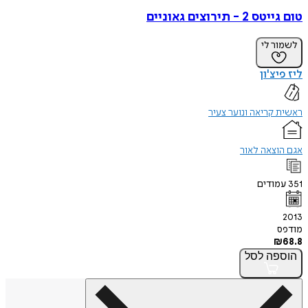
טום גייטס 2 - תירוצים גאוניים
לשמור לי
ליז פיצ'ון
ראשית קריאה ונוער צעיר
אגם הוצאה לאור
351
עמודים
2013
מודפס
₪
68.8
הוספה
לסל