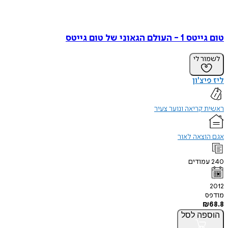
טום גייטס 1 - העולם הגאוני של טום גייטס
לשמור לי
ליז פיצ'ון
ראשית קריאה ונוער צעיר
אגם הוצאה לאור
240
עמודים
2012
מודפס
₪
68.8
הוספה
לסל