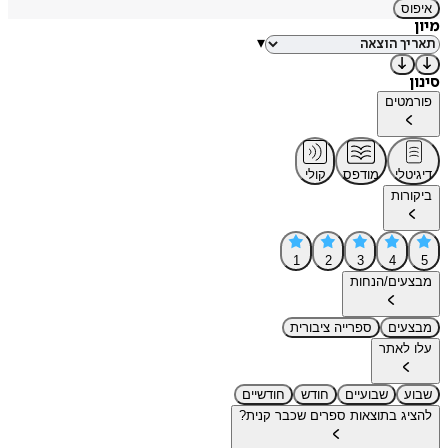
איפוס
מיון
▾
סינון
פורמטים
דיגיטלי
מודפס
קולי
ביקורות
1
2
3
4
5
מבצעים/הנחות
מבצעים
ספרייה ציבורית
עלו לאתר
שבוע
שבועיים
חודש
חודשיים
להציג בתוצאות ספרים שכבר קנית?