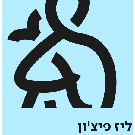
ליז
פיצ'ון