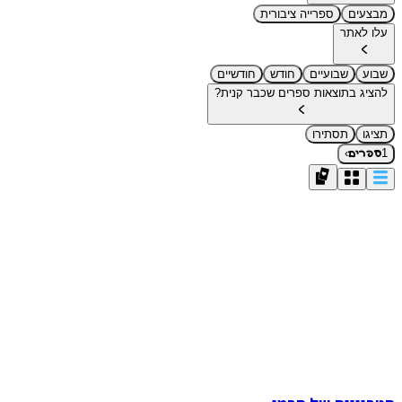
מבצעים
ספרייה ציבורית
עלו לאתר
שבוע
שבועיים
חודש
חודשיים
להציג בתוצאות ספרים שכבר קנית?
תציגו
תסתירו
›
1
ספרים