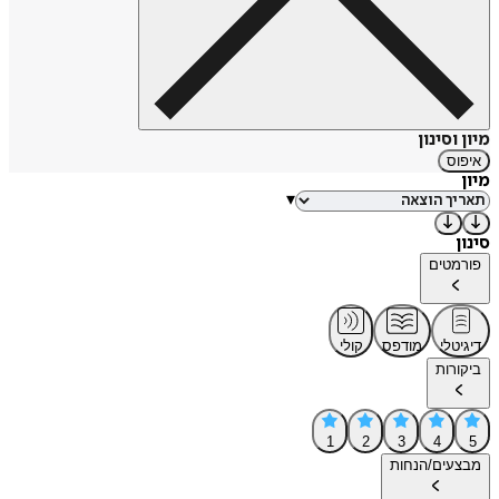
מיון וסינון
איפוס
מיון
▾
סינון
פורמטים
דיגיטלי
מודפס
קולי
ביקורות
1
2
3
4
5
מבצעים/הנחות