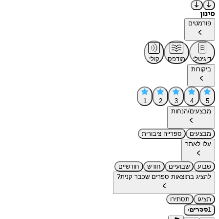
סינון
פורמטים
דיגיטלי
מודפס
קולי
ביקורות
1
2
3
4
5
מבצעים/הנחות
מבצעים
ספרייה ציבורית
עלו לאתר
שבוע
שבועיים
חודש
חודשיים
להציג בתוצאות ספרים שכבר קנית?
תציגו
תסתירו
›
1
ספרים