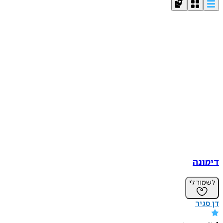
דימונה
לשמור לי
דן סגיר