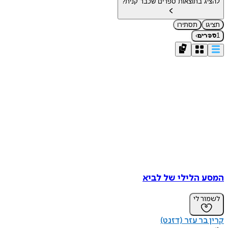
להציג בתוצאות ספרים שכבר קנית?
תציגו
תסתירו
›
1
ספרים
המסע הלילי של לביא
לשמור לי
קרין בר עזר (דזנט)