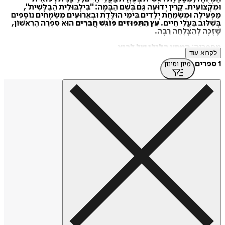
וּמִקְצוֹעִית. קָרִין יְדוּעָה גַּם בְּשֵׁם הַבָּמָה: "בִּילְבּוּלִית הַבַּלָּשִׁית",
מַפְעִילָה וּמְשַׂמַּחַת יְלָדִים בִּימֵי הוּלֶּדֶת וּבְאֵרוּעִים מְשַׂמְּחִים נוֹסָפִים
בְּשִׁלּוּב בַּעֲלֵי חַיִּים.
עֵץ הַתַּפּוּזִים פּוֹגֵשׁ חֲבֵרִים
הוּא סִפְרָהּ הָרִאשׁוֹן,
שֶׁזָּכָה לְהַצְלָחָה רַבָּה.
מספריה:
המסע הלילי של לביא.
לקרוא עוד
1 ספרים
מיון וסינון