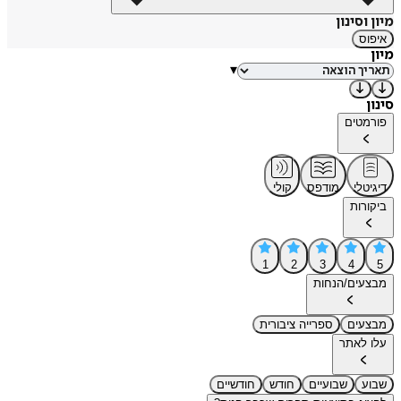
מיון וסינון
איפוס
מיון
▾
סינון
פורמטים
דיגיטלי
מודפס
קולי
ביקורות
1
2
3
4
5
מבצעים/הנחות
מבצעים
ספרייה ציבורית
עלו לאתר
שבוע
שבועיים
חודש
חודשיים