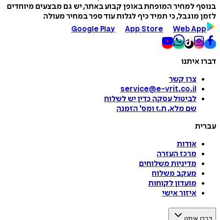
בנוסף למחיר המופחת באופן קבוע באתר, יש גם מבצעים מיוחדים
לזמן מוגבל, כי תמיד כיף לגלות עוד ספר במחיר מעולה
Google Play
App Store
Web App
דברו איתנו
צרו קשר
service@e-vrit.co.il
לביטול עסקה
כדין יש לשלוח
שם מלא, ת.ז ומס
'
הזמנה
עברית
אודות
מרכז העזרה
מדיניות משלוחים
מעקב משלוח
מועדון לקוחות
איזור אישי
דברו איתנו