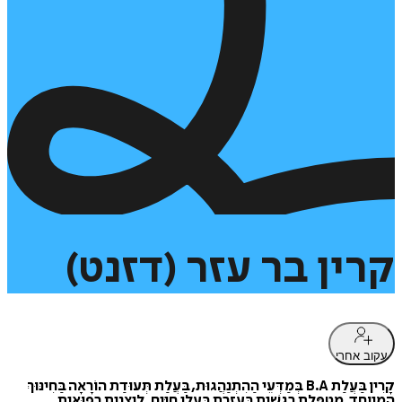
קרין
בר
עזר
(דזנט)
עקוב אחרי
קָרִין בַּעֲלַת B.A בְּמַדְּעֵי הַהִתְנַהֲגוּת, בַּעֲלַת תְּעוּדַת הוֹרָאָה בַּחִינּוּךְ
הַמְיֻוחָד, מְטַפֶּלֶת רִגְשִׁית בְּעֶזְרַת בַּעֲלֵי חַיִּים, לֵיצָנִית רְפוּאִית