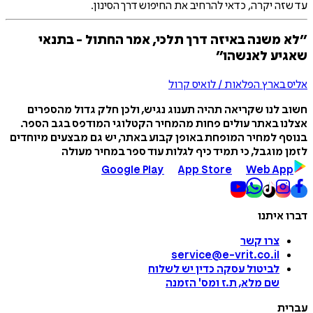
עד שזה יקרה, כדאי להרחיב את החיפוש דרך הסינון.
״לא משנה באיזה דרך תלכי, אמר החתול - בתנאי
שאגיע לאנשהו״
אליס בארץ הפלאות / לואיס קרול
חשוב לנו שקריאה תהיה תענוג נגיש, ולכן חלק גדול מהספרים
אצלנו באתר עולים פחות מהמחיר הקטלוגי המודפס בגב הספר.
בנוסף למחיר המופחת באופן קבוע באתר, יש גם מבצעים מיוחדים
לזמן מוגבל, כי תמיד כיף לגלות עוד ספר במחיר מעולה
Google Play
App Store
Web App
דברו איתנו
צרו קשר
service@e-vrit.co.il
לביטול עסקה
כדין יש לשלוח
שם מלא, ת.ז ומס
'
הזמנה
עברית