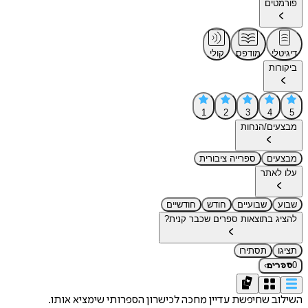
פורמטים
דיגיטלי
מודפס
קולי
ביקורות
1
2
3
4
5
מבצעים/הנחות
מבצעים
ספרייה ציבורית
עלו לאתר
שבוע
שבועיים
חודש
חודשיים
להציג בתוצאות ספרים שכבר קנית?
תציגו
תסתירו
›
0
ספרים
השילוב שחיפשת עדיין מחכה לכישרון הספרותי שימציא אותו.