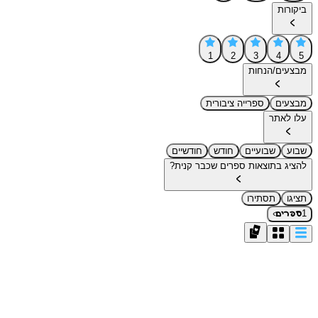
ביקורות
1
2
3
4
5
מבצעים/הנחות
מבצעים
ספרייה ציבורית
עלו לאתר
שבוע
שבועיים
חודש
חודשיים
להציג בתוצאות ספרים שכבר קנית?
תציגו
תסתירו
›
1
ספרים