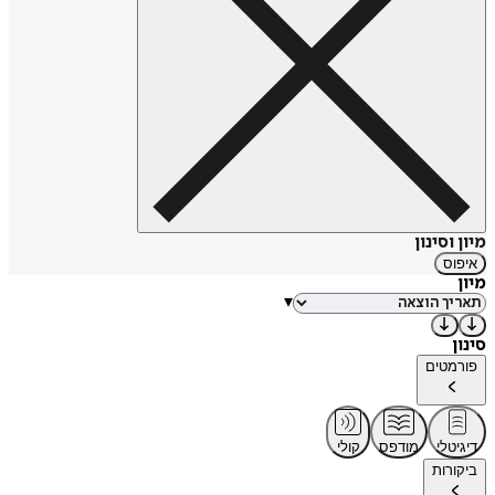
מיון וסינון
איפוס
מיון
▾
סינון
פורמטים
דיגיטלי
מודפס
קולי
ביקורות