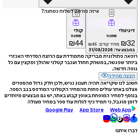
איזה פורמט לשלוח כמתנה?
דיגיטלי
קולי
מתנה
מתנה
₪
44
₪
32
מחיר קודם:
46
₪
במבצע עד:
31/08/2026
רופאה פתולוגית מבריקה מתמודדת עם הרוצח הסדרתי האכזרי
ביותר שפגשה, במשחק חתול ועכבר קטלני שהולך ומקצין עם כל
גופה חדשה.
הצצה מהירה
חשוב לנו שקריאה תהיה תענוג נגיש, ולכן חלק גדול מהספרים
אצלנו באתר עולים פחות מהמחיר הקטלוגי המודפס בגב הספר.
בנוסף למחיר המופחת באופן קבוע באתר, יש גם מבצעים מיוחדים
לזמן מוגבל, כי תמיד כיף לגלות עוד ספר במחיר מעולה
Google Play
App Store
Web App
דברו איתנו