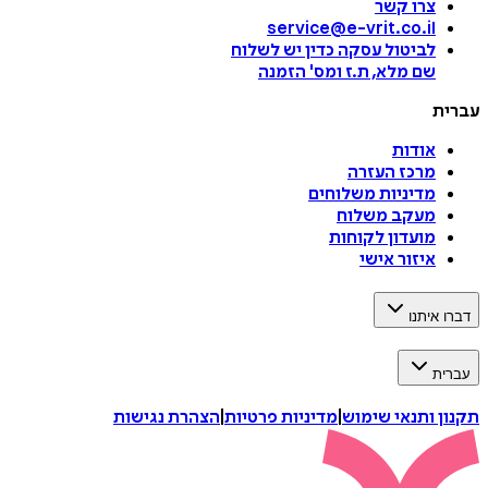
צרו קשר
service@e-vrit.co.il
לביטול עסקה
כדין יש לשלוח
שם מלא, ת.ז ומס
'
הזמנה
עברית
אודות
מרכז העזרה
מדיניות משלוחים
מעקב משלוח
מועדון לקוחות
איזור אישי
דברו איתנו
עברית
תקנון ותנאי שימוש
|
מדיניות פרטיות
|
הצהרת נגישות