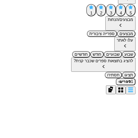
1
2
3
4
5
מבצעים/הנחות
מבצעים
ספרייה ציבורית
עלו לאתר
שבוע
שבועיים
חודש
חודשיים
להציג בתוצאות ספרים שכבר קנית?
תציגו
תסתירו
›
1
ספרים