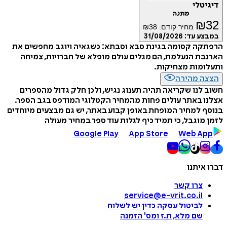
דיגיטלי
מתנה
₪
32
מחיר קודם:
38
₪
במבצע עד:
31/08/2026
הרפתקה קסומה בגינת סבא וסבתא: כשגאיה ויוגב מחפשים את
הארנבת הנעלמת, הם מגלים עולם מופלא של חברויות, צמיחה
ותעלומות מצחיקות.
הצצה מהירה
חשוב לנו שקריאה תהיה תענוג נגיש, ולכן חלק גדול מהספרים
אצלנו באתר עולים פחות מהמחיר הקטלוגי המודפס בגב הספר.
בנוסף למחיר המופחת באופן קבוע באתר, יש גם מבצעים מיוחדים
לזמן מוגבל, כי תמיד כיף לגלות עוד ספר במחיר מעולה
Google Play
App Store
Web App
דברו איתנו
צרו קשר
service@e-vrit.co.il
לביטול עסקה
כדין יש לשלוח
שם מלא, ת.ז ומס
'
הזמנה