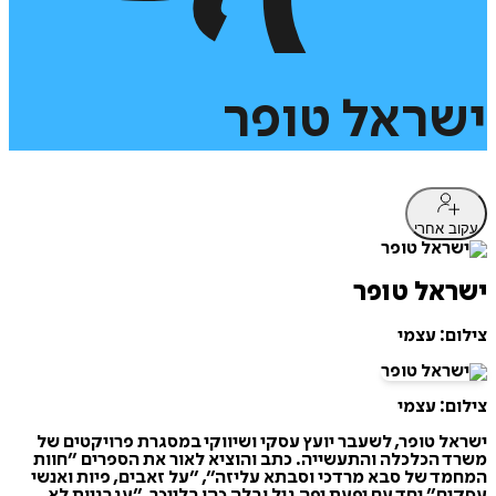
ישראל
טופר
עקוב אחרי
ישראל טופר
צילום: עצמי
צילום: עצמי
ישראל טופר, לשעבר יועץ עסקי ושיווקי במסגרת פרויקטים של
משרד הכלכלה והתעשייה. כתב והוציא לאור את הספרים ״חוות
המחמד של סבא מרדכי וסבתא עליזה״, ״על זאבים, פיות ואנשי
עסקים״ יחד עם יפעת יפה גיל ובלה כהן בלייכר, ״עגבניות לא