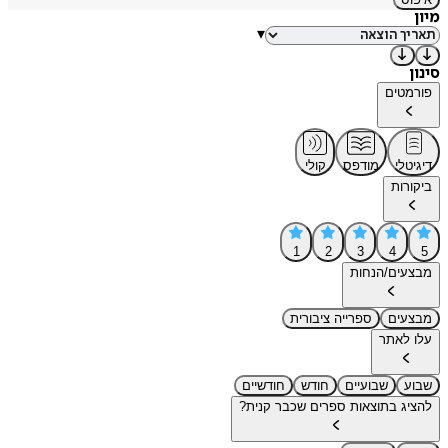
מיון
▾
סינון
פורמטים
דיגיטלי
מודפס
קולי
ביקורות
1
2
3
4
5
מבצעים/הנחות
מבצעים
ספרייה ציבורית
עלו לאתר
שבוע
שבועיים
חודש
חודשיים
להציג בתוצאות ספרים שכבר קנית?