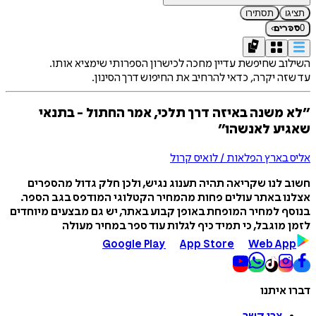
תציגו
תסתירו
›
0
ספרים
השילוב שחיפשת עדיין מחכה לכישרון הספרותי שימציא אותו.
עד שזה יקרה, כדאי להרחיב את החיפוש דרך הסינון.
״לא משנה באיזה דרך תלכי, אמר החתול - בתנאי
שאגיע לאנשהו״
אליס בארץ הפלאות / לואיס קרול
חשוב לנו שקריאה תהיה תענוג נגיש, ולכן חלק גדול מהספרים
אצלנו באתר עולים פחות מהמחיר הקטלוגי המודפס בגב הספר.
בנוסף למחיר המופחת באופן קבוע באתר, יש גם מבצעים מיוחדים
לזמן מוגבל, כי תמיד כיף לגלות עוד ספר במחיר מעולה
Google Play
App Store
Web App
דברו איתנו