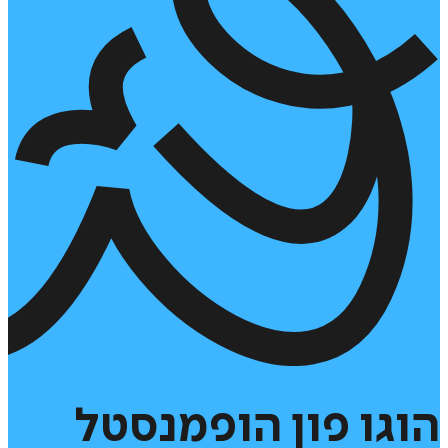
הוגו
פון
הופמנסטל