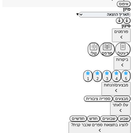
איפוס
מיון
▾
סינון
פורמטים
דיגיטלי
מודפס
קולי
ביקורות
1
2
3
4
5
מבצעים/הנחות
מבצעים
ספרייה ציבורית
עלו לאתר
שבוע
שבועיים
חודש
חודשיים
להציג בתוצאות ספרים שכבר קנית?