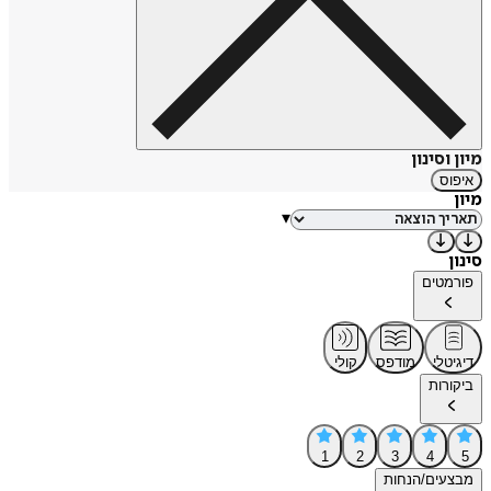
מיון וסינון
איפוס
מיון
▾
סינון
פורמטים
דיגיטלי
מודפס
קולי
ביקורות
1
2
3
4
5
מבצעים/הנחות