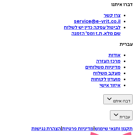
דברו איתנו
צרו קשר
service@e-vrit.co.il
לביטול עסקה
כדין יש לשלוח
שם מלא, ת.ז ומס
'
הזמנה
עברית
אודות
מרכז העזרה
מדיניות משלוחים
מעקב משלוח
מועדון לקוחות
איזור אישי
דברו איתנו
עברית
תקנון ותנאי שימוש
|
מדיניות פרטיות
|
הצהרת נגישות