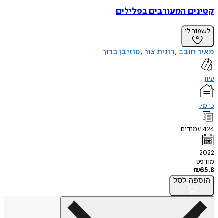
קטינים המעורבים בפלילים
לשמור לי
מאיר חובב
רונית צור
סוזי בן ברוך
עיון
כרמל
424
עמודים
2022
מודפס
₪
65.8
הוספה
לסל