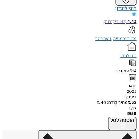
רוני לונדון
4.43
(
142
ביקורות
)
מד"ב ופנטזיה
נוער בוגר
רוני לונדון
314
עמודים
ינואר
2023
דיגיטלי
32
₪
מחיר קודם:
40
₪
קולי
₪
59
הוספה
לסל