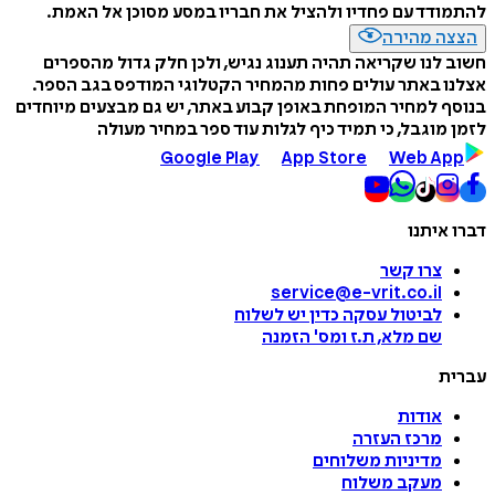
להתמודד עם פחדיו ולהציל את חבריו במסע מסוכן אל האמת.
הצצה מהירה
חשוב לנו שקריאה תהיה תענוג נגיש, ולכן חלק גדול מהספרים
אצלנו באתר עולים פחות מהמחיר הקטלוגי המודפס בגב הספר.
בנוסף למחיר המופחת באופן קבוע באתר, יש גם מבצעים מיוחדים
לזמן מוגבל, כי תמיד כיף לגלות עוד ספר במחיר מעולה
Google Play
App Store
Web App
דברו איתנו
צרו קשר
service@e-vrit.co.il
לביטול עסקה
כדין יש לשלוח
שם מלא, ת.ז ומס
'
הזמנה
עברית
אודות
מרכז העזרה
מדיניות משלוחים
מעקב משלוח