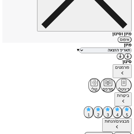
מיון וסינון
איפוס
מיון
▾
סינון
פורמטים
דיגיטלי
מודפס
קולי
ביקורות
1
2
3
4
5
מבצעים/הנחות