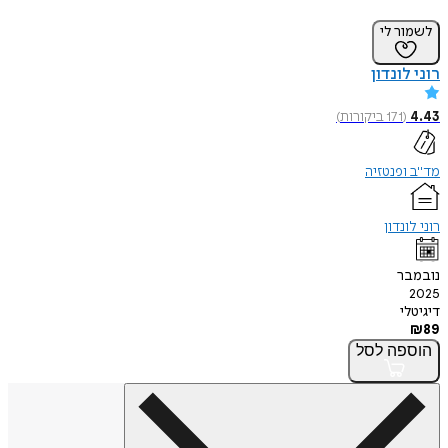
לשמור לי
רוני לונדון
4.43
(
171
ביקורות
)
מד"ב ופנטזיה
רוני לונדון
נובמבר
2025
דיגיטלי
₪
89
הוספה
לסל