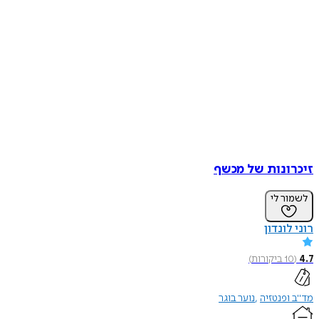
זיכרונות של מכשף
לשמור לי
רוני לונדון
4.7
(
10
ביקורות
)
מד"ב ופנטזיה
נוער בוגר