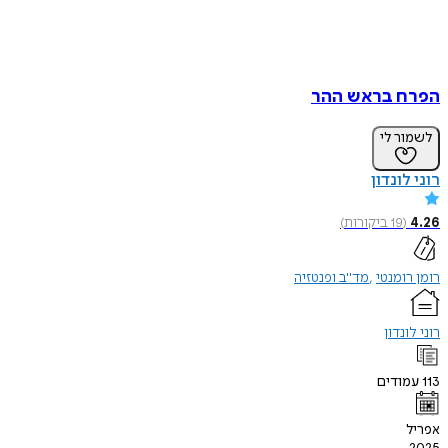
הפרח בראש ההר
לשמור לי
רוני לונדון
4.26
(
19
ביקורות
)
רומן רומנטי
מד"ב ופנטזיה
רוני לונדון
113
עמודים
אפריל
2025