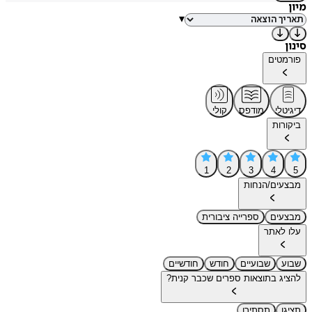
מיון
▾
סינון
פורמטים
דיגיטלי
מודפס
קולי
ביקורות
1
2
3
4
5
מבצעים/הנחות
מבצעים
ספרייה ציבורית
עלו לאתר
שבוע
שבועיים
חודש
חודשיים
להציג בתוצאות ספרים שכבר קנית?
תציגו
תסתירו