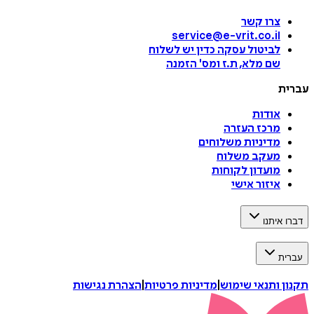
צרו קשר
service@e-vrit.co.il
לביטול עסקה
כדין יש לשלוח
שם מלא, ת.ז ומס
'
הזמנה
עברית
אודות
מרכז העזרה
מדיניות משלוחים
מעקב משלוח
מועדון לקוחות
איזור אישי
דברו איתנו
עברית
תקנון ותנאי שימוש
|
מדיניות פרטיות
|
הצהרת נגישות