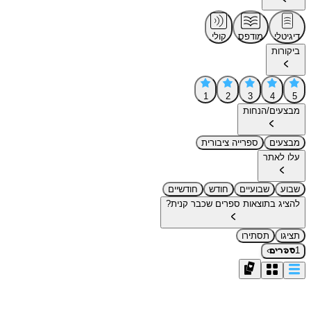
דיגיטלי
מודפס
קולי
ביקורות
1
2
3
4
5
מבצעים/הנחות
מבצעים
ספרייה ציבורית
עלו לאתר
שבוע
שבועיים
חודש
חודשיים
להציג בתוצאות ספרים שכבר קנית?
תציגו
תסתירו
›
1
ספרים