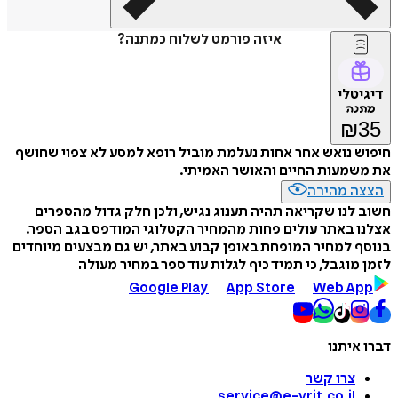
איזה פורמט לשלוח כמתנה?
דיגיטלי
מתנה
₪
35
חיפוש נואש אחר אחות נעלמת מוביל רופא למסע לא צפוי שחושף
את משמעות החיים והאושר האמיתי.
הצצה מהירה
חשוב לנו שקריאה תהיה תענוג נגיש, ולכן חלק גדול מהספרים
אצלנו באתר עולים פחות מהמחיר הקטלוגי המודפס בגב הספר.
בנוסף למחיר המופחת באופן קבוע באתר, יש גם מבצעים מיוחדים
לזמן מוגבל, כי תמיד כיף לגלות עוד ספר במחיר מעולה
Google Play
App Store
Web App
דברו איתנו
צרו קשר
service@e-vrit.co.il