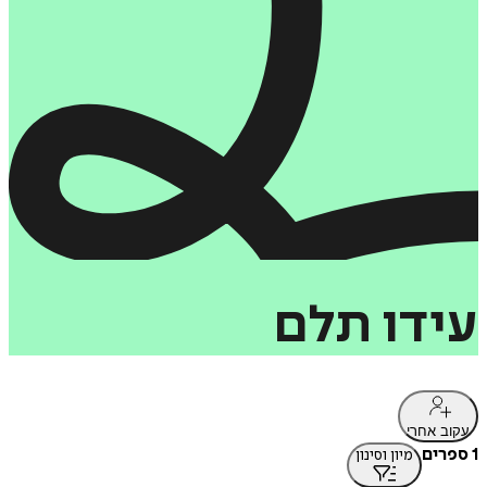
עידו
תלם
עקוב אחרי
1 ספרים
מיון וסינון