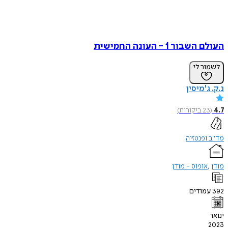
העולם השבור 1 - העונה החמישית
לשמור לי
נ.ק. ג'מיסין
4.7
(
23
ביקורות
)
מד"ב ופנטזיה
מודן
אופוס - מודן
392
עמודים
ינואר
2023