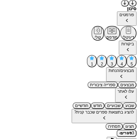
סינון
פורמטים
דיגיטלי
מודפס
קולי
ביקורות
1
2
3
4
5
מבצעים/הנחות
מבצעים
ספרייה ציבורית
עלו לאתר
שבוע
שבועיים
חודש
חודשיים
להציג בתוצאות ספרים שכבר קנית?
תציגו
תסתירו
›
3
ספרים