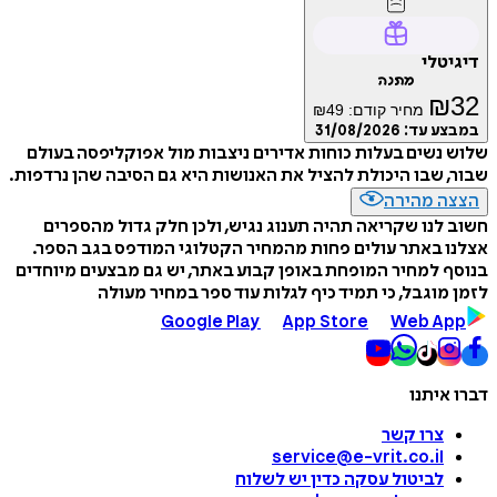
דיגיטלי
מתנה
₪
32
מחיר קודם:
49
₪
במבצע עד:
31/08/2026
שלוש נשים בעלות כוחות אדירים ניצבות מול אפוקליפסה בעולם
שבור, שבו היכולת להציל את האנושות היא גם הסיבה שהן נרדפות.
הצצה מהירה
חשוב לנו שקריאה תהיה תענוג נגיש, ולכן חלק גדול מהספרים
אצלנו באתר עולים פחות מהמחיר הקטלוגי המודפס בגב הספר.
בנוסף למחיר המופחת באופן קבוע באתר, יש גם מבצעים מיוחדים
לזמן מוגבל, כי תמיד כיף לגלות עוד ספר במחיר מעולה
Google Play
App Store
Web App
דברו איתנו
צרו קשר
service@e-vrit.co.il
לביטול עסקה
כדין יש לשלוח