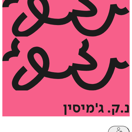
נ.ק.
ג'מיסין