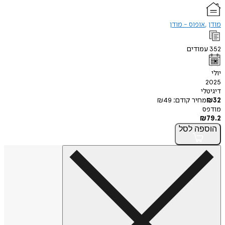
מודן
אופוס - מודן
352
עמודים
יולי
2025
דיגיטלי
32
₪
מחיר קודם:
49
₪
מודפס
₪
79.2
הוספה
לסל