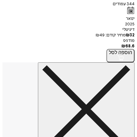
344
עמודים
ינואר
2025
דיגיטלי
32
₪
מחיר קודם:
49
₪
מודפס
₪
68.6
הוספה
לסל