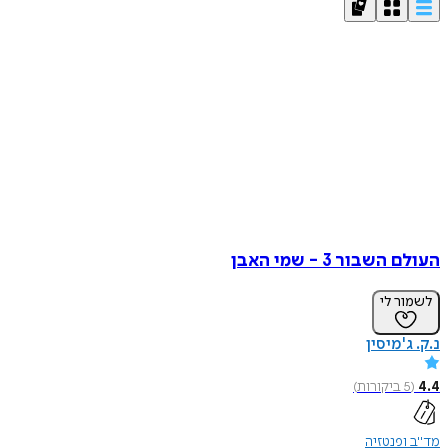
העולם השבור 3 - שמי האבן
לשמור לי
נ.ק. ג'מיסין
4.4
(
5
ביקורות
)
מד"ב ופנטזיה