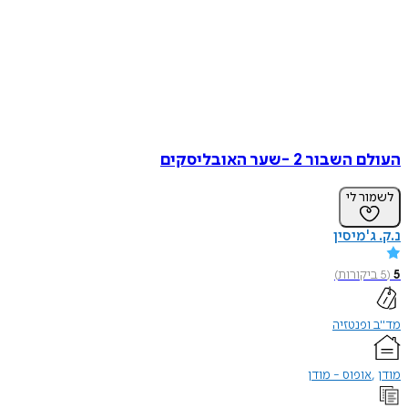
העולם השבור 2 -שער האובליסקים
לשמור לי
נ.ק. ג'מיסין
5
(
5
ביקורות
)
מד"ב ופנטזיה
מודן
אופוס - מודן