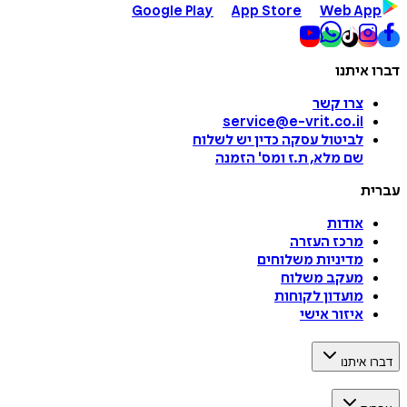
Google Play
App Store
Web App
דברו איתנו
צרו קשר
service@e-vrit.co.il
לביטול עסקה
כדין יש לשלוח
שם מלא, ת.ז ומס
'
הזמנה
עברית
אודות
מרכז העזרה
מדיניות משלוחים
מעקב משלוח
מועדון לקוחות
איזור אישי
דברו איתנו