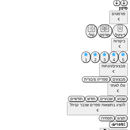
סינון
פורמטים
דיגיטלי
מודפס
קולי
ביקורות
1
2
3
4
5
מבצעים/הנחות
מבצעים
ספרייה ציבורית
עלו לאתר
שבוע
שבועיים
חודש
חודשיים
להציג בתוצאות ספרים שכבר קנית?
תציגו
תסתירו
›
1
ספרים