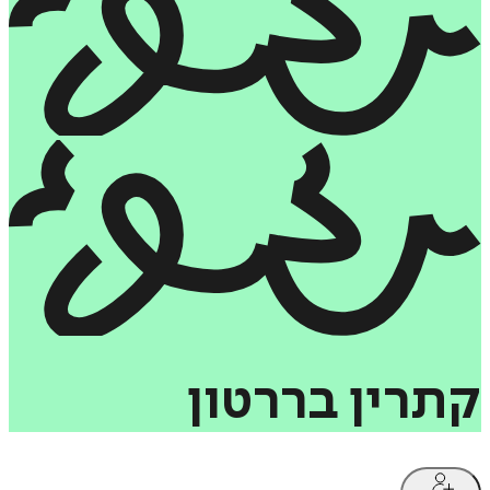
קתרין
בררטון