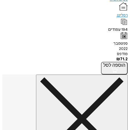
רסלינג
194
עמודים
ספטמבר
2022
מודפס
₪
71.2
הוספה
לסל