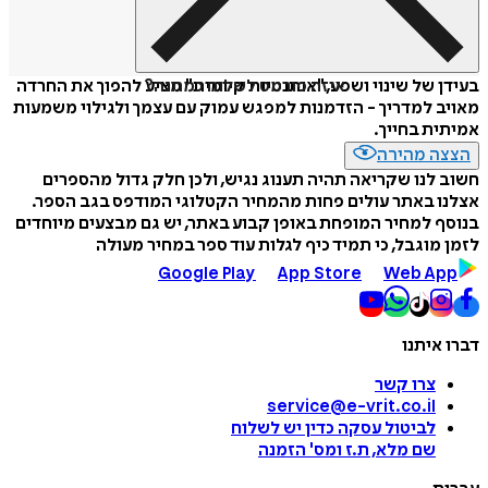
איזה פורמט לשלוח כמתנה?
בעידן של שינוי ושפע, "אותנטיות קיומית" מציע להפוך את החרדה
מאויב למדריך - הזדמנות למפגש עמוק עם עצמך ולגילוי משמעות
אמיתית בחייך.
הצצה מהירה
חשוב לנו שקריאה תהיה תענוג נגיש, ולכן חלק גדול מהספרים
אצלנו באתר עולים פחות מהמחיר הקטלוגי המודפס בגב הספר.
בנוסף למחיר המופחת באופן קבוע באתר, יש גם מבצעים מיוחדים
לזמן מוגבל, כי תמיד כיף לגלות עוד ספר במחיר מעולה
Google Play
App Store
Web App
דברו איתנו
צרו קשר
service@e-vrit.co.il
לביטול עסקה
כדין יש לשלוח
שם מלא, ת.ז ומס
'
הזמנה