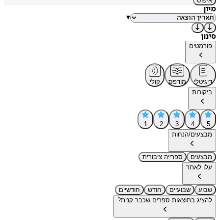
איפוס
מיון
▾
סינון
פורמטים
דיגיטלי
מודפס
קולי
ביקורות
1
2
3
4
5
מבצעים/הנחות
מבצעים
ספרייה ציבורית
עלו לאתר
שבוע
שבועיים
חודש
חודשיים
להציג בתוצאות ספרים שכבר קנית?