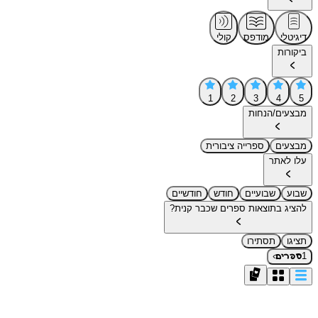
דיגיטלי
מודפס
קולי
ביקורות
1
2
3
4
5
מבצעים/הנחות
מבצעים
ספרייה ציבורית
עלו לאתר
שבוע
שבועיים
חודש
חודשיים
להציג בתוצאות ספרים שכבר קנית?
תציגו
תסתירו
›
1
ספרים