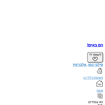
הם באים!
לשמור לי
סילבי נמן
אלברטין
פעוטות וילדי גן
סשת
40
עמודים