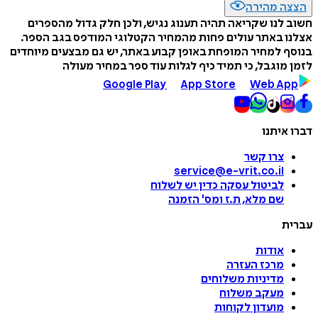
הצצה מהירה
חשוב לנו שקריאה תהיה תענוג נגיש, ולכן חלק גדול מהספרים
אצלנו באתר עולים פחות מהמחיר הקטלוגי המודפס בגב הספר.
בנוסף למחיר המופחת באופן קבוע באתר, יש גם מבצעים מיוחדים
לזמן מוגבל, כי תמיד כיף לגלות עוד ספר במחיר מעולה
Google Play
App Store
Web App
דברו איתנו
צרו קשר
service@e-vrit.co.il
לביטול עסקה
כדין יש לשלוח
שם מלא, ת.ז ומס
'
הזמנה
עברית
אודות
מרכז העזרה
מדיניות משלוחים
מעקב משלוח
מועדון לקוחות