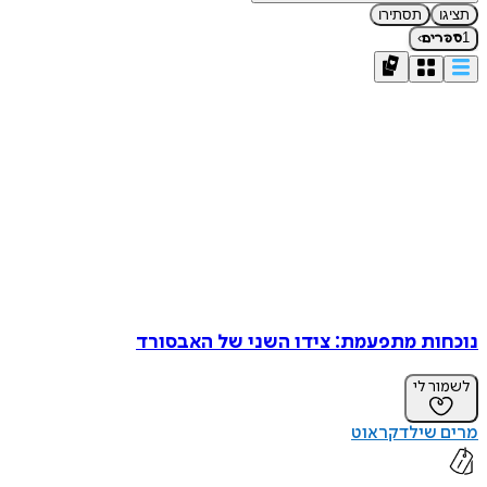
תציגו
תסתירו
›
1
ספרים
נוכחות מתפעמת: צידו השני של האבסורד
לשמור לי
מרים שילדקראוט