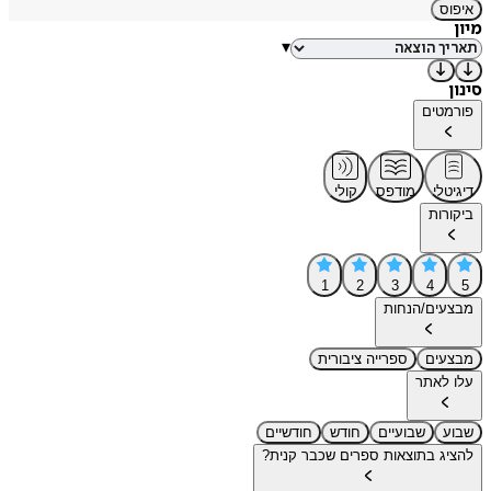
איפוס
מיון
▾
סינון
פורמטים
דיגיטלי
מודפס
קולי
ביקורות
1
2
3
4
5
מבצעים/הנחות
מבצעים
ספרייה ציבורית
עלו לאתר
שבוע
שבועיים
חודש
חודשיים
להציג בתוצאות ספרים שכבר קנית?