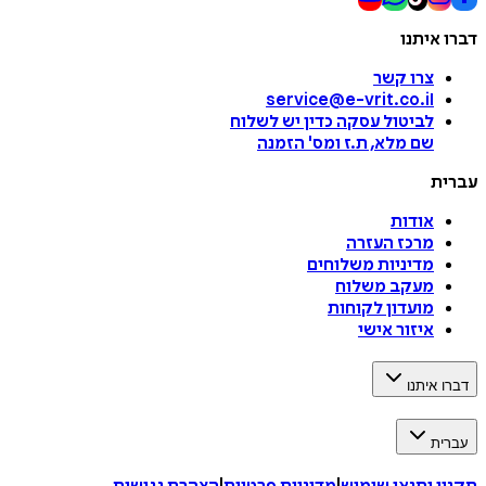
דברו איתנו
צרו קשר
service@e-vrit.co.il
לביטול עסקה
כדין יש לשלוח
שם מלא, ת.ז ומס
'
הזמנה
עברית
אודות
מרכז העזרה
מדיניות משלוחים
מעקב משלוח
מועדון לקוחות
איזור אישי
דברו איתנו
עברית