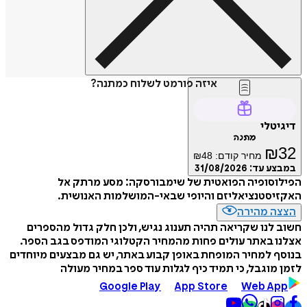
איזה פורמט לשלוח כמתנה?
דיגיטלי
מתנה
₪
32
מחיר קודם:
48
₪
במבצע עד:
31/08/2026
הפילוסופיה הפואטית של שימבורסקה: מסע מרתק אל
האקזיסטנציאליזם והיופי שבאי-המושלמות האנושית.
הצצה מהירה
חשוב לנו שקריאה תהיה תענוג נגיש, ולכן חלק גדול מהספרים
אצלנו באתר עולים פחות מהמחיר הקטלוגי המודפס בגב הספר.
בנוסף למחיר המופחת באופן קבוע באתר, יש גם מבצעים מיוחדים
לזמן מוגבל, כי תמיד כיף לגלות עוד ספר במחיר מעולה
Google Play
App Store
Web App