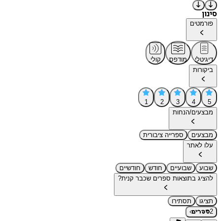
סינון
פורמטים
דיגיטלי
מודפס
קולי
ביקורות
1
2
3
4
5
מבצעים/הנחות
מבצעים
ספרייה ציבורית
עלו לאתר
שבוע
שבועיים
חודש
חודשיים
להציג בתוצאות ספרים שכבר קנית?
תציגו
תסתירו
›
2
ספרים