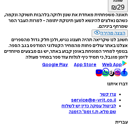
מתנה
₪
29
תאונה משפחתית מאחדת את שנון ולוקה בלהבות תשוקה ונקמה,
כשהם נאלצים להינשא למען תינוקת יתומה - למרות העבר המר
שמרחף ביניהם.
הצצה מהירה
חשוב לנו שקריאה תהיה תענוג נגיש, ולכן חלק גדול מהספרים
אצלנו באתר עולים פחות מהמחיר הקטלוגי המודפס בגב הספר.
בנוסף למחיר המופחת באופן קבוע באתר, יש גם מבצעים מיוחדים
לזמן מוגבל, כי תמיד כיף לגלות עוד ספר במחיר מעולה
Google Play
App Store
Web App
דברו איתנו
צרו קשר
service@e-vrit.co.il
לביטול עסקה
כדין יש לשלוח
שם מלא, ת.ז ומס
'
הזמנה
עברית