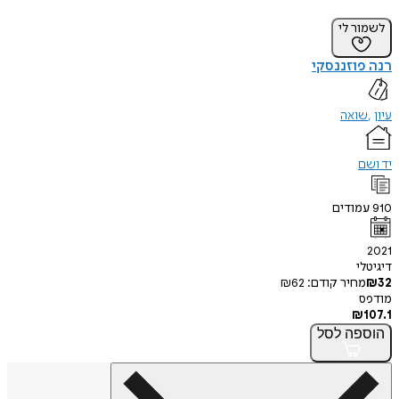
לשמור לי
רנה פוזננסקי
עיון
שואה
יד ושם
910
עמודים
2021
דיגיטלי
32
₪
מחיר קודם:
62
₪
מודפס
₪
107.1
הוספה
לסל