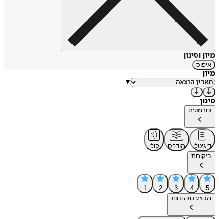
מיון וסינון
איפוס
מיון
▾
סינון
פורמטים
דיגיטלי
מודפס
קולי
ביקורות
1
2
3
4
5
מבצעים/הנחות