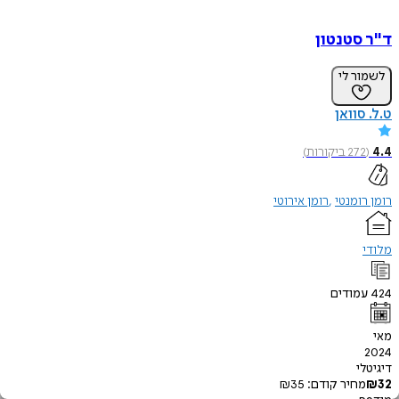
ד"ר סטנטון
לשמור לי
ט.ל. סוואן
4.4
(
272
ביקורות
)
רומן רומנטי
רומן אירוטי
מלודי
424
עמודים
מאי
2024
דיגיטלי
32
₪
מחיר קודם:
35
₪