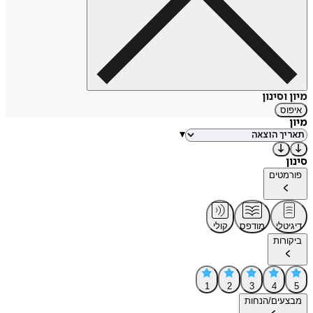
מיון וסינון
איפוס
מיון
▾
סינון
פורמטים
דיגיטלי
מודפס
קולי
ביקורות
1
2
3
4
5
מבצעים/הנחות