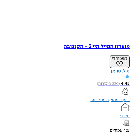
מועדון המייל היי 3 - הקזנובה
לשמור לי
ט.ל. סוואן
4.45
(
320
ביקורות
)
רומן רומנטי
רומן אירוטי
מלודי
422
עמודים