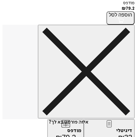
מודפס
₪
79.2
הוספה
לסל
איזה פורמט בא לך?
דיגיטלי
מודפס