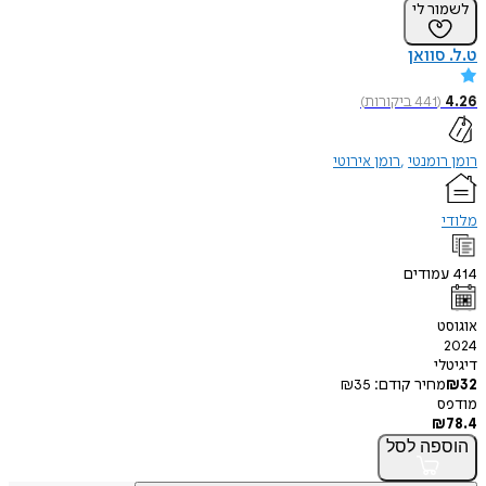
לשמור לי
ט.ל. סוואן
4.26
(
441
ביקורות
)
רומן רומנטי
רומן אירוטי
מלודי
414
עמודים
אוגוסט
2024
דיגיטלי
32
₪
מחיר קודם:
35
₪
מודפס
₪
78.4
הוספה
לסל