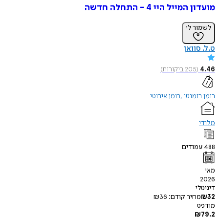
מועדון המייל היי 4 - התחלה חדשה
לשמור לי
ט.ל. סוואן
4.46
(
205
ביקורות
)
רומן רומנטי
רומן אירוטי
מלודי
488
עמודים
מאי
2026
דיגיטלי
32
₪
מחיר קודם:
36
₪
מודפס
₪
79.2