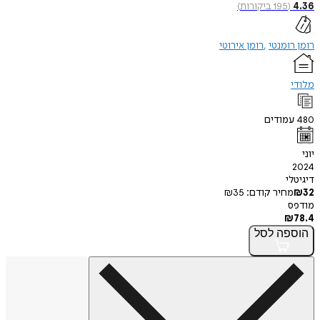
4.36
(
195
ביקורות
)
רומן רומנטי
רומן אירוטי
מלודי
480
עמודים
יוני
2024
דיגיטלי
32
₪
מחיר קודם:
35
₪
מודפס
₪
78.4
הוספה
לסל