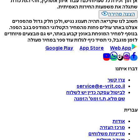
אך תוך זכירת כל טעויותיכם? עבור איוון אוסוקין, זוהי המלכודת
שתגלה את משמעות החירות האמיתית.
הצצה מהירה
חשוב לנו שקריאה תהיה תענוג נגיש, ולכן חלק גדול מהספרים
אצלנו באתר עולים פחות מהמחיר הקטלוגי המודפס בגב הספר.
בנוסף למחיר המופחת באופן קבוע באתר, יש גם מבצעים מיוחדים
לזמן מוגבל, כי תמיד כיף לגלות עוד ספר במחיר מעולה
Google Play
App Store
Web App
דברו איתנו
צרו קשר
service@e-vrit.co.il
לביטול עסקה
כדין יש לשלוח
שם מלא, ת.ז ומס
'
הזמנה
עברית
אודות
מרכז העזרה
מדיניות משלוחים