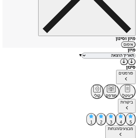
מיון וסינון
איפוס
מיון
▾
סינון
פורמטים
דיגיטלי
מודפס
קולי
ביקורות
1
2
3
4
5
מבצעים/הנחות