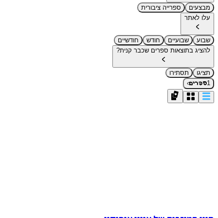
מבצעים
ספרייה ציבורית
עלו לאתר
שבוע
שבועיים
חודש
חודשיים
להציג בתוצאות ספרים שכבר קנית?
תציגו
תסתירו
›
1
ספרים