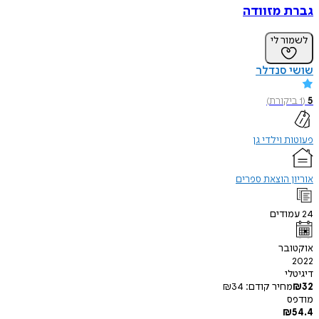
גברת מזוודה
לשמור לי
שושי סנדלר
5
(
1
ביקורת
)
פעוטות וילדי גן
אוריון הוצאת ספרים
24
עמודים
אוקטובר
2022
דיגיטלי
32
₪
מחיר קודם:
34
₪
מודפס
₪
54.4