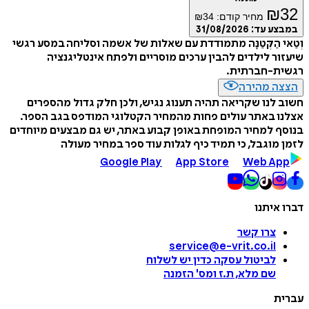
₪
32
מחיר קודם:
34
₪
במבצע עד:
31/08/2026
וְטַאי הַקְּטַנָּה מתמודדת עם שאלות של אשמה וסליחה במסע רגשי
שיעזור לילדים להבין ערכים מוסריים ולפתח אינטליגנציה
רגשית-חברתית.
הצצה מהירה
חשוב לנו שקריאה תהיה תענוג נגיש, ולכן חלק גדול מהספרים
אצלנו באתר עולים פחות מהמחיר הקטלוגי המודפס בגב הספר.
בנוסף למחיר המופחת באופן קבוע באתר, יש גם מבצעים מיוחדים
לזמן מוגבל, כי תמיד כיף לגלות עוד ספר במחיר מעולה
Google Play
App Store
Web App
דברו איתנו
צרו קשר
service@e-vrit.co.il
לביטול עסקה
כדין יש לשלוח
שם מלא, ת.ז ומס
'
הזמנה
עברית