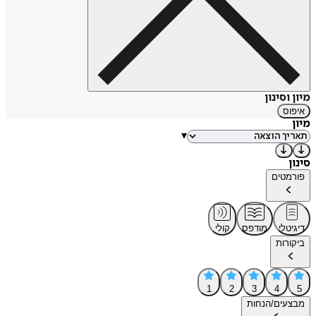
מיון וסינון
איפוס
מיון
▾
סינון
פורמטים
דיגיטלי
מודפס
קולי
ביקורות
1
2
3
4
5
מבצעים/הנחות