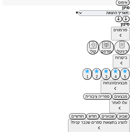
איפוס
מיון
▾
סינון
פורמטים
דיגיטלי
מודפס
קולי
ביקורות
1
2
3
4
5
מבצעים/הנחות
מבצעים
ספרייה ציבורית
עלו לאתר
שבוע
שבועיים
חודש
חודשיים
להציג בתוצאות ספרים שכבר קנית?