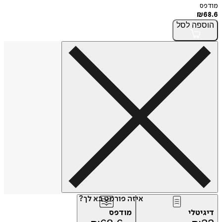
מודפס
₪
68.6
הוספה
לסל
איזה פורמט בא לך?
דיגיטלי
מודפס