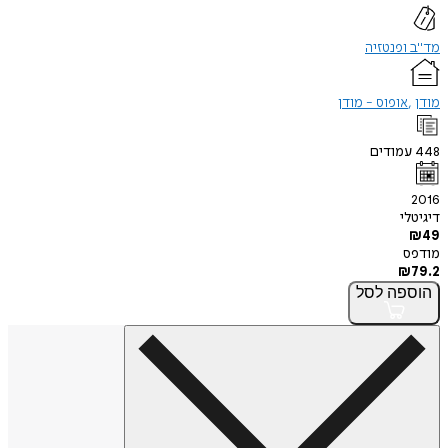
מד"ב ופנטזיה
מודן
אופוס - מודן
448
עמודים
2016
דיגיטלי
₪
49
מודפס
₪
79.2
הוספה
לסל