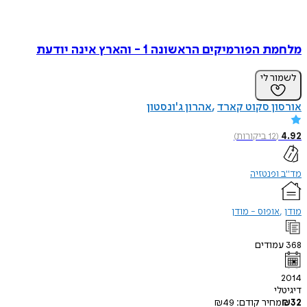
מלחמת הפורמיקים הראשונה 1 - והארץ אינה יודעת
לשמור לי
אורסון סקוט קארד
אהרון ג'ונסטון
4.92
(
12
ביקורות
)
מד"ב ופנטזיה
מודן
אופוס - מודן
368
עמודים
2014
דיגיטלי
32
₪
מחיר קודם:
49
₪