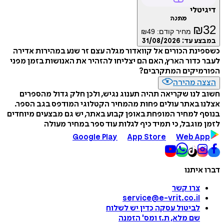
דיגיטלי
מתנה
₪
32
מחיר קודם:
49
₪
במבצע עד:
31/08/2026
כשספינת הכורים אל קוואדור מגלה עצם זר שנע במהירות אדירה
לעבר כדור הארץ, האם הם יצליחו להזהיר את האנושות בזמן מפני
הפורמיקים המתקרבים?
הצצה מהירה
חשוב לנו שקריאה תהיה תענוג נגיש, ולכן חלק גדול מהספרים
אצלנו באתר עולים פחות מהמחיר הקטלוגי המודפס בגב הספר.
בנוסף למחיר המופחת באופן קבוע באתר, יש גם מבצעים מיוחדים
לזמן מוגבל, כי תמיד כיף לגלות עוד ספר במחיר מעולה
Google Play
App Store
Web App
דברו איתנו
צרו קשר
service@e-vrit.co.il
לביטול עסקה
כדין יש לשלוח
שם מלא, ת.ז ומס
'
הזמנה