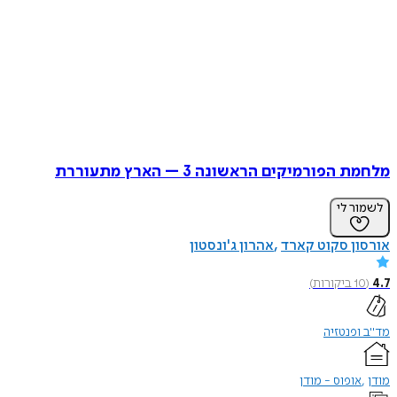
מלחמת הפורמיקים הראשונה 3 – הארץ מתעוררת
לשמור לי
אורסון סקוט קארד
אהרון ג'ונסטון
4.7
(
10
ביקורות
)
מד"ב ופנטזיה
מודן
אופוס - מודן