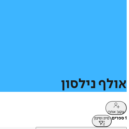
אולף
נילסון
עקוב אחרי
1 ספרים
מיון וסינון