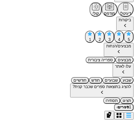
דיגיטלי
מודפס
קולי
ביקורות
1
2
3
4
5
מבצעים/הנחות
מבצעים
ספרייה ציבורית
עלו לאתר
שבוע
שבועיים
חודש
חודשיים
להציג בתוצאות ספרים שכבר קנית?
תציגו
תסתירו
›
1
ספרים