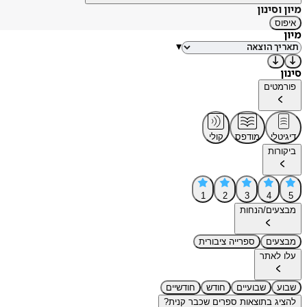
מיון וסינון
איפוס
מיון
▾
סינון
פורמטים
דיגיטלי
מודפס
קולי
ביקורות
1
2
3
4
5
מבצעים/הנחות
מבצעים
ספרייה ציבורית
עלו לאתר
שבוע
שבועיים
חודש
חודשיים
להציג בתוצאות ספרים שכבר קנית?