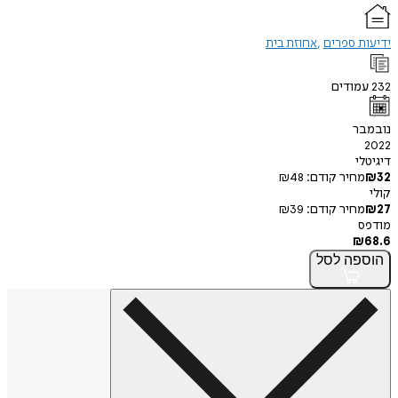
ידיעות ספרים
אחוזת בית
232
עמודים
נובמבר
2022
דיגיטלי
32
₪
מחיר קודם:
48
₪
קולי
27
₪
מחיר קודם:
39
₪
מודפס
₪
68.6
הוספה
לסל