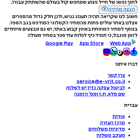
לתוך נפשו של חייל פצוע שמחפש קול בעולם שהשתתק עבורו.
הצצה מהירה
חשוב לנו שקריאה תהיה תענוג נגיש, ולכן חלק גדול מהספרים
אצלנו באתר עולים פחות מהמחיר הקטלוגי המודפס בגב הספר.
בנוסף למחיר המופחת באופן קבוע באתר, יש גם מבצעים מיוחדים
לזמן מוגבל, כי תמיד כיף לגלות עוד ספר במחיר מעולה
Google Play
App Store
Web App
דברו איתנו
צרו קשר
service@e-vrit.co.il
לביטול עסקה
כדין יש לשלוח
שם מלא, ת.ז ומס
'
הזמנה
עברית
אודות
מרכז העזרה
מדיניות משלוחים
מעקב משלוח