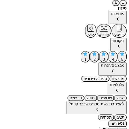
סינון
פורמטים
דיגיטלי
מודפס
קולי
ביקורות
1
2
3
4
5
מבצעים/הנחות
מבצעים
ספרייה ציבורית
עלו לאתר
שבוע
שבועיים
חודש
חודשיים
להציג בתוצאות ספרים שכבר קנית?
תציגו
תסתירו
›
1
ספרים