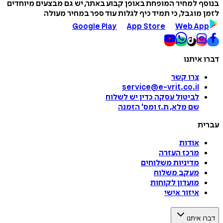
בנוסף למחיר המופחת באופן קבוע באתר, יש גם מבצעים מיוחדים
לזמן מוגבל, כי תמיד כיף לגלות עוד ספר במחיר מעולה
Google Play
App Store
Web App
דברו איתנו
צרו קשר
service@e-vrit.co.il
לביטול עסקה
כדין יש לשלוח
שם מלא, ת.ז ומס
'
הזמנה
עברית
אודות
מרכז העזרה
מדיניות משלוחים
מעקב משלוח
מועדון לקוחות
איזור אישי
דברו איתנו