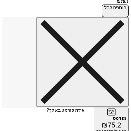
₪
75.2
הוספה
לסל
איזה פורמט בא לך?
מודפס
₪
75.2