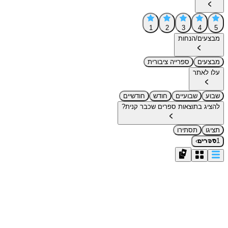
1
2
3
4
5
מבצעים/הנחות
מבצעים
ספרייה ציבורית
עלו לאתר
שבוע
שבועיים
חודש
חודשיים
להציג בתוצאות ספרים שכבר קנית?
תציגו
תסתירו
›
1
ספרים