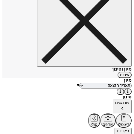
מיון וסינון
איפוס
מיון
▾
סינון
פורמטים
דיגיטלי
מודפס
קולי
ביקורות