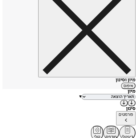
מיון וסינון
איפוס
מיון
▾
סינון
פורמטים
דיגיטלי
מודפס
קולי