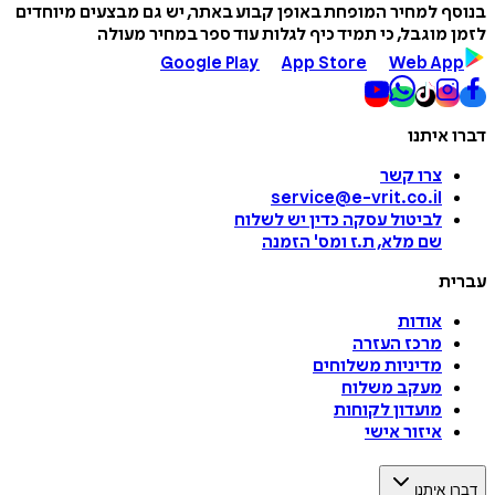
בנוסף למחיר המופחת באופן קבוע באתר, יש גם מבצעים מיוחדים
לזמן מוגבל, כי תמיד כיף לגלות עוד ספר במחיר מעולה
Google Play
App Store
Web App
דברו איתנו
צרו קשר
service@e-vrit.co.il
לביטול עסקה
כדין יש לשלוח
שם מלא, ת.ז ומס
'
הזמנה
עברית
אודות
מרכז העזרה
מדיניות משלוחים
מעקב משלוח
מועדון לקוחות
איזור אישי
דברו איתנו