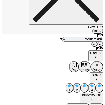
מיון וסינון
איפוס
מיון
▾
סינון
פורמטים
דיגיטלי
מודפס
קולי
ביקורות
1
2
3
4
5
מבצעים/הנחות