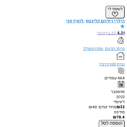
לשמור לי
הילרי רודהם קלינטון
לואיז פני
4.31
(
42
ביקורות
)
פרוזה תרגום
מתח ופעולה
כנרת זמורה דביר
464
עמודים
ספטמבר
2022
דיגיטלי
32
₪
מחיר קודם:
49
₪
מודפס
₪
78.4
הוספה
לסל