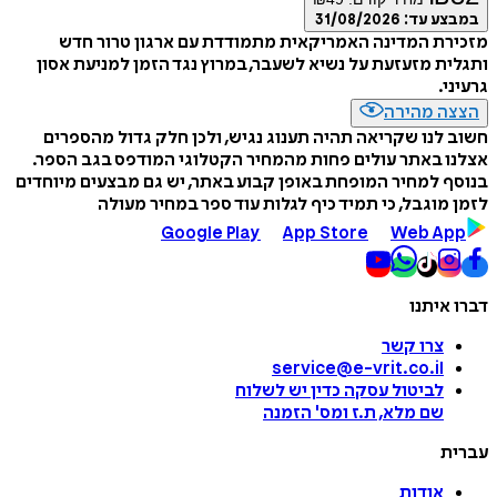
במבצע עד:
31/08/2026
מזכירת המדינה האמריקאית מתמודדת עם ארגון טרור חדש
ותגלית מזעזעת על נשיא לשעבר, במרוץ נגד הזמן למניעת אסון
גרעיני.
הצצה מהירה
חשוב לנו שקריאה תהיה תענוג נגיש, ולכן חלק גדול מהספרים
אצלנו באתר עולים פחות מהמחיר הקטלוגי המודפס בגב הספר.
בנוסף למחיר המופחת באופן קבוע באתר, יש גם מבצעים מיוחדים
לזמן מוגבל, כי תמיד כיף לגלות עוד ספר במחיר מעולה
Google Play
App Store
Web App
דברו איתנו
צרו קשר
service@e-vrit.co.il
לביטול עסקה
כדין יש לשלוח
שם מלא, ת.ז ומס
'
הזמנה
עברית
אודות