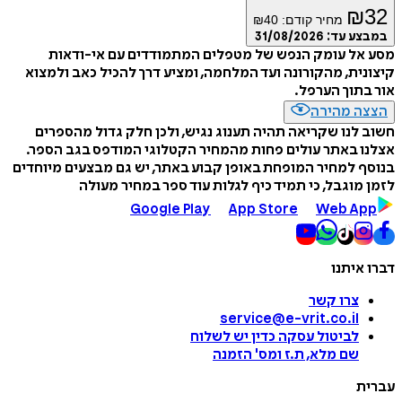
₪
32
מחיר קודם:
40
₪
במבצע עד:
31/08/2026
מסע אל עומק הנפש של מטפלים המתמודדים עם אי-ודאות
קיצונית, מהקורונה ועד המלחמה, ומציע דרך להכיל כאב ולמצוא
אור בתוך הערפל.
הצצה מהירה
חשוב לנו שקריאה תהיה תענוג נגיש, ולכן חלק גדול מהספרים
אצלנו באתר עולים פחות מהמחיר הקטלוגי המודפס בגב הספר.
בנוסף למחיר המופחת באופן קבוע באתר, יש גם מבצעים מיוחדים
לזמן מוגבל, כי תמיד כיף לגלות עוד ספר במחיר מעולה
Google Play
App Store
Web App
דברו איתנו
צרו קשר
service@e-vrit.co.il
לביטול עסקה
כדין יש לשלוח
שם מלא, ת.ז ומס
'
הזמנה
עברית