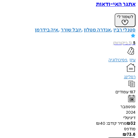
אתגר האי-ודאות
לשמור לי
סטנלי רבין
אנדרה מטלון
יובל שורר
איה בידרמן
5
(
3
ביקורות
)
עיון
פסיכולוגיה
רסלינג
187
עמודים
ספטמבר
2024
דיגיטלי
32
₪
מחיר קודם:
40
₪
מודפס
₪
73.6