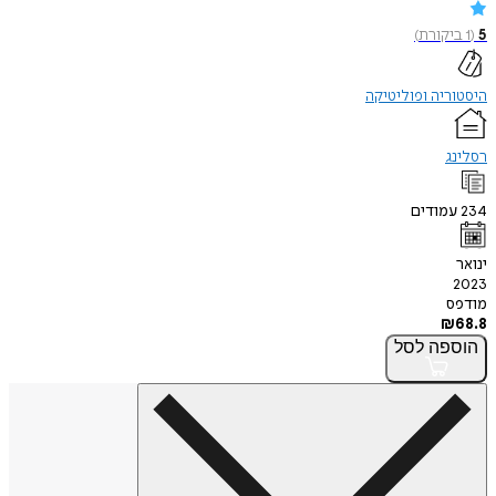
5
(
1
ביקורת
)
היסטוריה ופוליטיקה
רסלינג
234
עמודים
ינואר
2023
מודפס
₪
68.8
הוספה
לסל