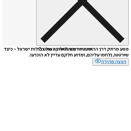
איזה פורמט לשלוח כמתנה?
מסע מרתק דרך ההיסטוריה והפוליטיקה של גבולות ישראל - כיצד
שורטטו, נלחמו עליהם, ומדוע חלקם עדיין לא הוכרעו.
הצצה מהירה