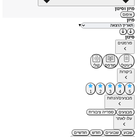
מיון וסינון
איפוס
מיון
▾
סינון
פורמטים
דיגיטלי
מודפס
קולי
ביקורות
1
2
3
4
5
מבצעים/הנחות
מבצעים
ספרייה ציבורית
עלו לאתר
שבוע
שבועיים
חודש
חודשיים