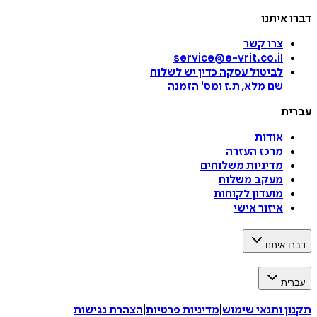
דברו איתנו
צרו קשר
service@e-vrit.co.il
לביטול עסקה
כדין יש לשלוח
שם מלא, ת.ז ומס
'
הזמנה
עברית
אודות
מרכז העזרה
מדיניות משלוחים
מעקב משלוח
מועדון לקוחות
איזור אישי
דברו איתנו
עברית
תקנון ותנאי שימוש
|
מדיניות פרטיות
|
הצהרת נגישות