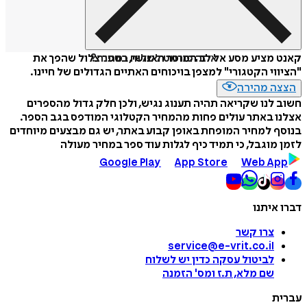
איזה פורמט לשלוח כמתנה?
קאנט מציע מסע אל לב המוסר האנושי, בספר צלול שהפך את
"הציווי הקטגורי" למצפן בויכוחים האתיים הגדולים של חיינו.
הצצה מהירה
חשוב לנו שקריאה תהיה תענוג נגיש, ולכן חלק גדול מהספרים
אצלנו באתר עולים פחות מהמחיר הקטלוגי המודפס בגב הספר.
בנוסף למחיר המופחת באופן קבוע באתר, יש גם מבצעים מיוחדים
לזמן מוגבל, כי תמיד כיף לגלות עוד ספר במחיר מעולה
Google Play
App Store
Web App
דברו איתנו
צרו קשר
service@e-vrit.co.il
לביטול עסקה
כדין יש לשלוח
שם מלא, ת.ז ומס
'
הזמנה
עברית