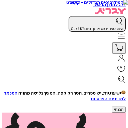
דלג לתוכן הראשי
איזה ספר ירגש אותך היום?
K
Ctrl
יש עוגיות, יש ספרים, חסר רק קפה.
המשך גלישה מהווה
הסכמה
למדיניות הפרטיות
הבנתי