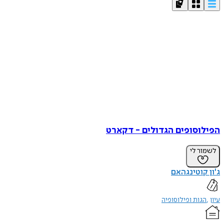
הפילוסופים הגדולים - דקארט
לשמור לי
ג'ון קוטינגהאם
עיון
הגות ופילוסופיה