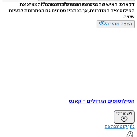
איזה פורמט לשלוח כמתנה?
דקארט: האיש שהכניס את הנפש ל"בית סוהר" והמציא את
הפילוסופיה המודרנית, אך בכתביו טמונים גם הפתרונות לבעיות
שיצר.
הצצה מהירה
הפילוסופים הגדולים - קאנט
לשמור לי
ג'ון קוטינגהאם