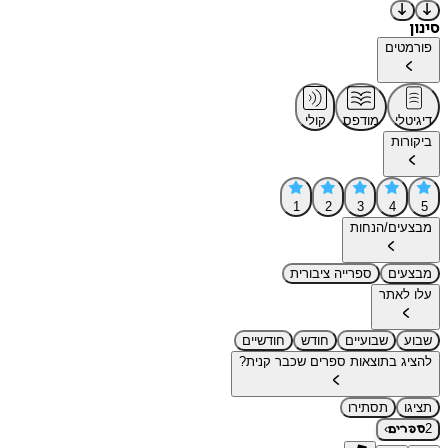
סינון
פורמטים
דיגיטלי
מודפס
קולי
ביקורות
1
2
3
4
5
מבצעים/הנחות
מבצעים
ספרייה ציבורית
עלו לאתר
שבוע
שבועיים
חודש
חודשיים
להציג בתוצאות ספרים שכבר קנית?
תציגו
תסתירו
›
2
ספרים