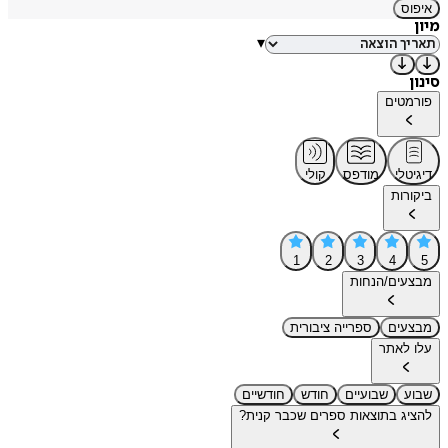
איפוס
מיון
▾
סינון
פורמטים
דיגיטלי
מודפס
קולי
ביקורות
1
2
3
4
5
מבצעים/הנחות
מבצעים
ספרייה ציבורית
עלו לאתר
שבוע
שבועיים
חודש
חודשיים
להציג בתוצאות ספרים שכבר קנית?