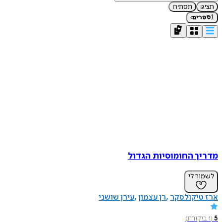
תציגו
תסתירו
›
1
ספרים
מדריך החומוסיות הגדול
לשמור לי
ארז טיקולסקר
רן עצמון
עירן שושני
5
(
1
ביקורת
)