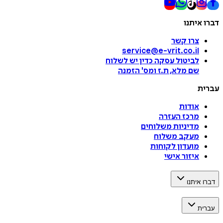
דברו איתנו
צרו קשר
service@e-vrit.co.il
לביטול עסקה
כדין יש לשלוח
שם מלא, ת.ז ומס
'
הזמנה
עברית
אודות
מרכז העזרה
מדיניות משלוחים
מעקב משלוח
מועדון לקוחות
איזור אישי
דברו איתנו
עברית