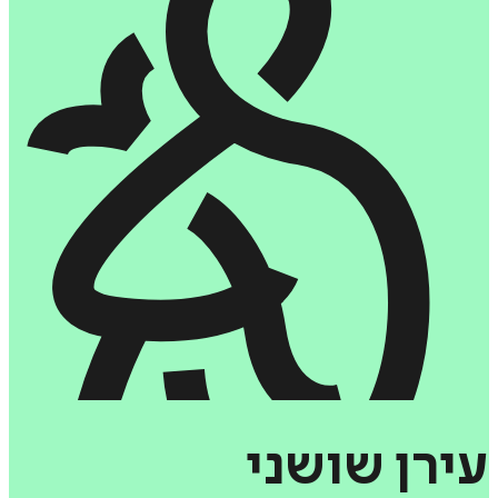
עירן
שושני