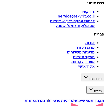
דברו איתנו
צרו קשר
service@e-vrit.co.il
לביטול עסקה
כדין יש לשלוח
שם מלא, ת.ז ומס
'
הזמנה
עברית
אודות
מרכז העזרה
מדיניות משלוחים
מעקב משלוח
מועדון לקוחות
איזור אישי
דברו איתנו
עברית
תקנון ותנאי שימוש
|
מדיניות פרטיות
|
הצהרת נגישות