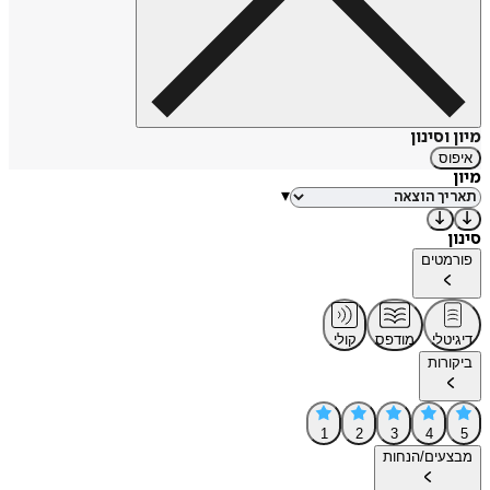
מיון וסינון
איפוס
מיון
▾
סינון
פורמטים
דיגיטלי
מודפס
קולי
ביקורות
1
2
3
4
5
מבצעים/הנחות