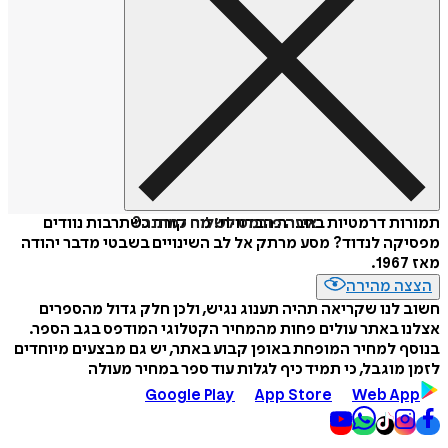
איזה פורמט לשלוח כמתנה?
תמורות דרמטיות בחברה הבדווית: מה קורה כשתרבות נוודים
מפסיקה לנדוד? מסע מרתק אל לב השינויים בשבטי מדבר יהודה
מאז 1967.
הצצה מהירה
חשוב לנו שקריאה תהיה תענוג נגיש, ולכן חלק גדול מהספרים
אצלנו באתר עולים פחות מהמחיר הקטלוגי המודפס בגב הספר.
בנוסף למחיר המופחת באופן קבוע באתר, יש גם מבצעים מיוחדים
לזמן מוגבל, כי תמיד כיף לגלות עוד ספר במחיר מעולה
Google Play
App Store
Web App