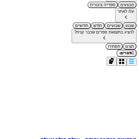
מבצעים
ספרייה ציבורית
עלו לאתר
שבוע
שבועיים
חודש
חודשיים
להציג בתוצאות ספרים שכבר קנית?
תציגו
תסתירו
›
1
ספרים