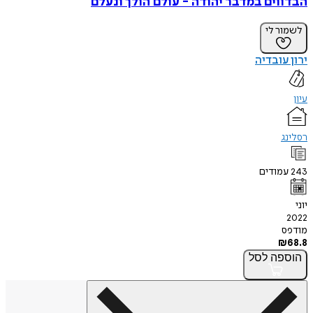
הבדווים במדבר יהודה - עולם הולך ונעלם
לשמור לי
ירון עובדיה
עיון
רסלינג
243
עמודים
יוני
2022
מודפס
₪
68.8
הוספה
לסל