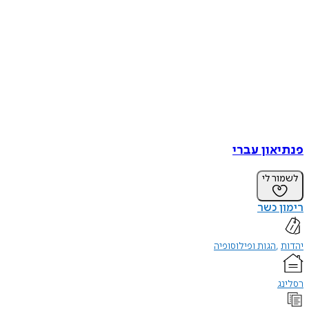
פנתיאון עברי
לשמור לי
רימון כשר
יהדות
הגות ופילוסופיה
רסלינג