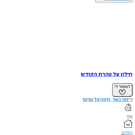
חילון על טהרת הקודש
לשמור לי
רימון כשר
חזוניאל טויטו
עיון
רסלינג