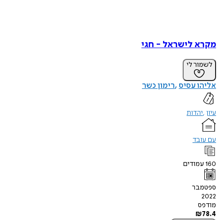
מקרא לישראל - חגי
לשמור לי
אליהו עסיס
רימון כשר
עיון
יהדות
עם עובד
160
עמודים
ספטמבר
2022
מודפס
₪
78.4