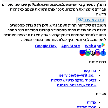
איזה פורמט לשלוח כמתנה?
התנ"ך כמשחק בידי סופרים: מסע מרתק אל האופן שבו שני סופרים
עבריים אימצו את המקרא, ניכסו אותו וראו את עצמם כאלוהות
חדשה
הצצה מהירה
חשוב לנו שקריאה תהיה תענוג נגיש, ולכן חלק גדול מהספרים
אצלנו באתר עולים פחות מהמחיר הקטלוגי המודפס בגב הספר.
בנוסף למחיר המופחת באופן קבוע באתר, יש גם מבצעים מיוחדים
לזמן מוגבל, כי תמיד כיף לגלות עוד ספר במחיר מעולה
Google Play
App Store
Web App
דברו איתנו
צרו קשר
service@e-vrit.co.il
לביטול עסקה
כדין יש לשלוח
שם מלא, ת.ז ומס
'
הזמנה
עברית
אודות
מרכז העזרה