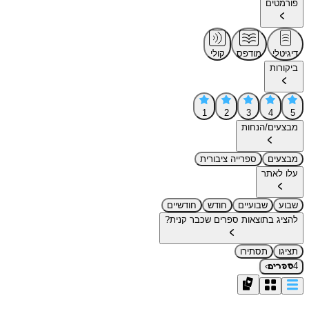
פורמטים
דיגיטלי
מודפס
קולי
ביקורות
1
2
3
4
5
מבצעים/הנחות
מבצעים
ספרייה ציבורית
עלו לאתר
שבוע
שבועיים
חודש
חודשיים
להציג בתוצאות ספרים שכבר קנית?
תציגו
תסתירו
›
4
ספרים