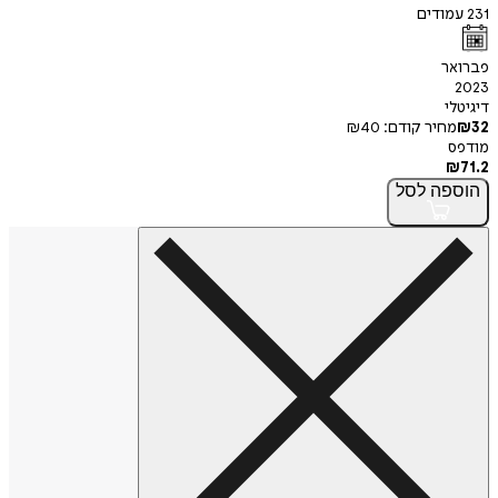
231
עמודים
פברואר
2023
דיגיטלי
32
₪
מחיר קודם:
40
₪
מודפס
₪
71.2
הוספה
לסל