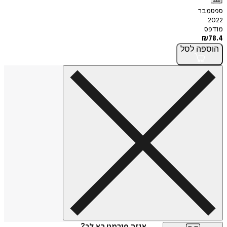
ספטמבר
2022
מודפס
₪
78.4
הוספה
לסל
איזה פורמט בא לך?